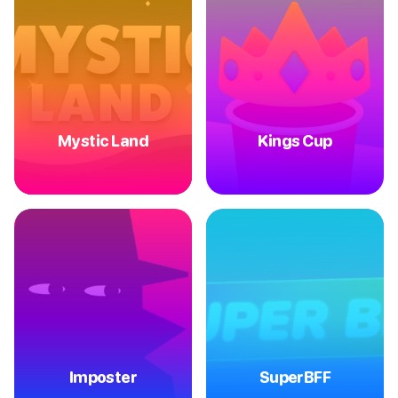
Mystic Land
Kings Cup
Imposter
SuperBFF