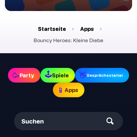
Startseite
Apps
Bouncy Heroes: Kleine Diebe
🕹
🥳
👋
Party
Spiele
Gesprächsstarter
📱
Apps
Suchen