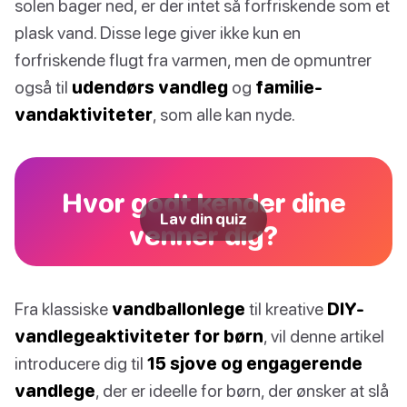
solen bager ned, er der intet så forfriskende som et
plask vand. Disse lege giver ikke kun en
forfriskende flugt fra varmen, men de opmuntrer
også til
udendørs vandleg
og
familie-
vandaktiviteter
, som alle kan nyde.
Hvor godt kender dine
Lav din quiz
venner dig?
Fra klassiske
vandballonlege
til kreative
DIY-
vandlegeaktiviteter for børn
, vil denne artikel
introducere dig til
15 sjove og engagerende
vandlege
, der er ideelle for børn, der ønsker at slå