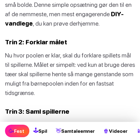
små bolde. Denne simple opsætning gør den til en
af de nemmeste, men mest engagerende
DIY-
vandlege
, du kan prøve derhjemme.
Trin 2: Forklar målet
Nu hvor poolen er klar, skal du forklare spillets mål
til spillerne. Målet er simpelt: ved kun at bruge deres
tæer skal spillerne hente så mange genstande som
muligt fra børnepoolen inden for en fastsat
tidsgrænse.
Trin 3: Saml spillerne
Inviter venner eller familiemedlemmer til at deltage i
🕹
🥳
👋
🍿

Fest
Spil
Samtaleemner
Videoer
det sjove. Du kan oprette hold for en mere