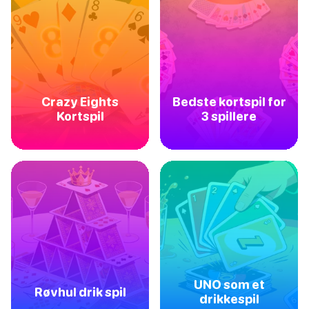
Crazy Eights
Bedste kortspil for
Kortspil
3 spillere
UNO som et
Røvhul drik spil
drikkespil