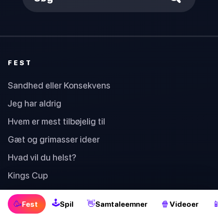
FEST
Sandhed eller Konsekvens
Jeg har aldrig
Hvem er mest tilbøjelig til
Gæt og grimasser ideer
Hvad vil du helst?
Kings Cup
🕹
🥳
👋
🍿

Fest
Spil
Samtaleemner
Videoer
SPIL