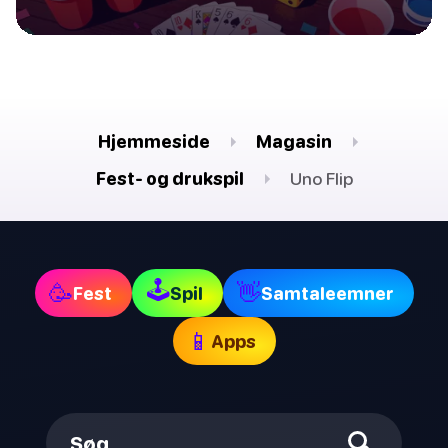
Hjemmeside
Magasin
Fest- og drukspil
Uno Flip
🕹
🥳
👋
Fest
Spil
Samtaleemner
📱
Apps
Søg