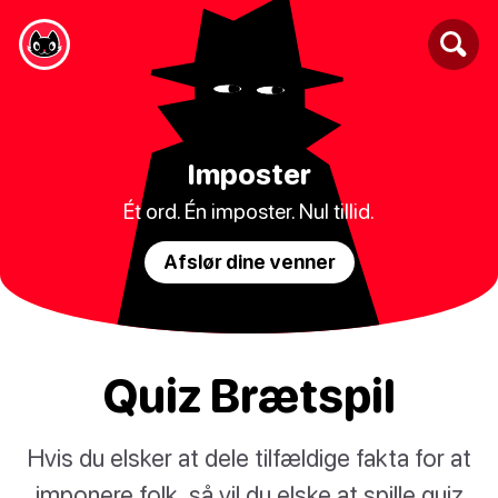
Imposter
Ét ord. Én imposter. Nul tillid.
Afslør dine venner
Quiz Brætspil
Hvis du elsker at dele tilfældige fakta for at
imponere folk, så vil du elske at spille quiz