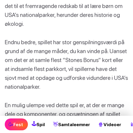
det til et fremragende redskab til at lære børn om
USA’s nationalparker, herunder deres historie og
økologi.
Endnu bedre, spillet har stor genspilningsværdi på
grund af de mange måder, du kan vinde på. Uanset
om det er at samle flest “Stones Bonus” kort eller
at indsamle flest parkkort, vil spillerne have det
sjovt med at opdage og udforske vidundere i USA’s
nationalparker.
En mulig ulempe ved dette spil er, at der er mange
dele og komponenter, og opsætningen af spillet
kan tage et stykke tid. Vi anbefaler at se en tutorial-
🕹
🥳
👋
🍿

Fest
Spil
Samtaleemner
Videoer
video for at komme i gang så hurtigt som muligt.