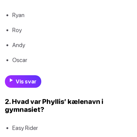
Ryan
Roy
Andy
Oscar
Vis svar
2. Hvad var Phyllis’ kælenavn i
gymnasiet?
Easy Rider