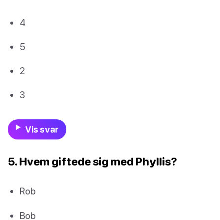
4
5
2
3
Vis svar
5. Hvem giftede sig med Phyllis?
Rob
Bob