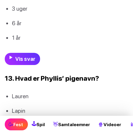
3 uger
6 år
1 år
Vis svar
13. Hvad er Phyllis’ pigenavn?
Lauren
Lapin
🕹
🥳
👋
🍿

Lana
Fest
Spil
Samtaleemner
Videoer