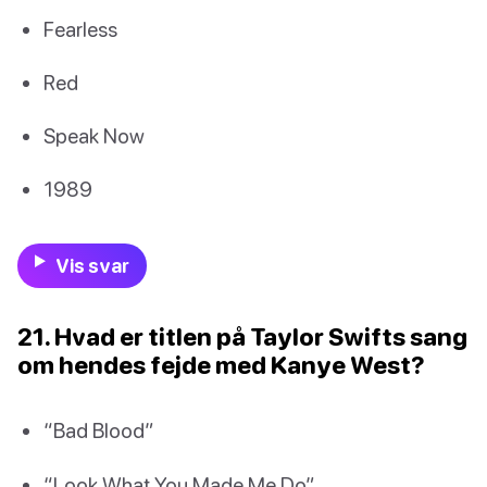
Fearless
Red
Speak Now
1989
Vis svar
21. Hvad er titlen på Taylor Swifts sang
om hendes fejde med Kanye West?
“Bad Blood”
“Look What You Made Me Do”