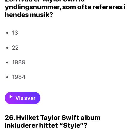
yndlingsnummer, som ofte refereres i
hendes musik?
13
22
1989
1984
Vis svar
26. Hvilket Taylor Swift album
inkluderer hittet “Style”?