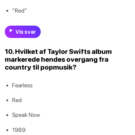
“Red”
Vis svar
10. Hvilket af Taylor Swifts album
markerede hendes overgang fra
country til popmusik?
Fearless
Red
Speak Now
1989