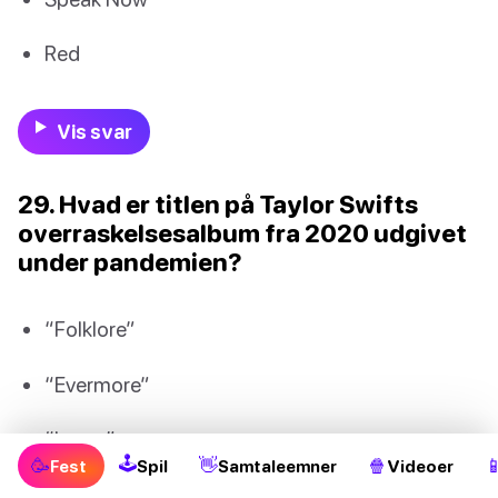
Red
Vis svar
29. Hvad er titlen på Taylor Swifts
overraskelsesalbum fra 2020 udgivet
under pandemien?
“Folklore”
“Evermore”
“Lover”
🕹
🥳
👋
🍿

Fest
Spil
Samtaleemner
Videoer
“Red”