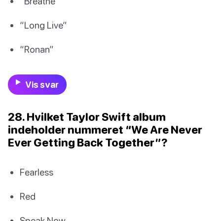
“Breathe”
“Long Live”
“Ronan”
Vis svar
28. Hvilket Taylor Swift album
indeholder nummeret “We Are Never
Ever Getting Back Together”?
Fearless
Red
Speak Now