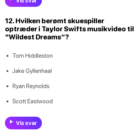
Vis svar
12. Hvilken berømt skuespiller
optræder i Taylor Swifts musikvideo til
“Wildest Dreams”?
Tom Hiddleston
Jake Gyllenhaal
Ryan Reynolds
Scott Eastwood
Vis svar