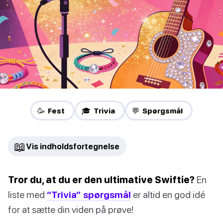
🥳 Fest
🎓 Trivia
💬 Spørgsmål
📖
Vis indholdsfortegnelse
Tror du, at du er den ultimative Swiftie?
En
liste med
“Trivia” spørgsmål
er altid en god idé
for at sætte din viden på prøve!