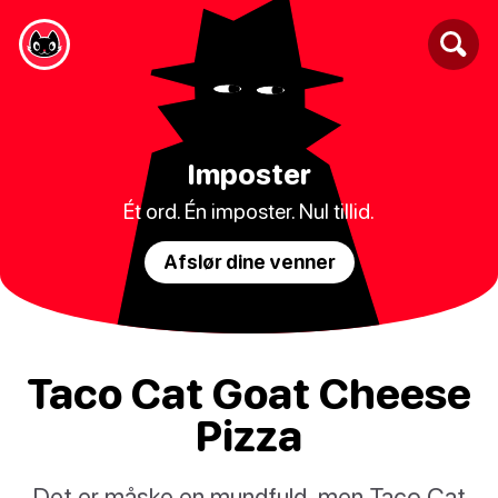
Imposter
Ét ord. Én imposter. Nul tillid.
Afslør dine venner
Taco Cat Goat Cheese
Pizza
Det er måske en mundfuld, men Taco Cat