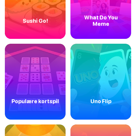
What Do You
Sushi Go!
Meme
Populære kortspil
Uno Flip