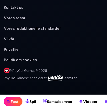
Kontakt os
Vores team
Vores redaktionelle standarder
Vilkår
Privatliv
Politik om cookies
© PsyCat Games® 2026
PsyCat Games® er en del af
-familien.
🕹
🥳
👋
🍿

Fest
Spil
Samtaleemner
Videoer