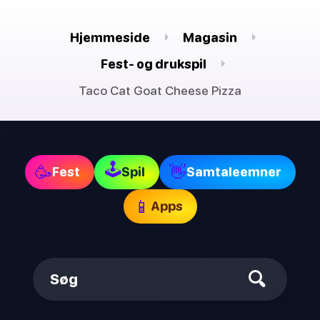
Hjemmeside
Magasin
Fest- og drukspil
Taco Cat Goat Cheese Pizza
🕹
🥳
👋
Fest
Spil
Samtaleemner
📱
Apps
Søg