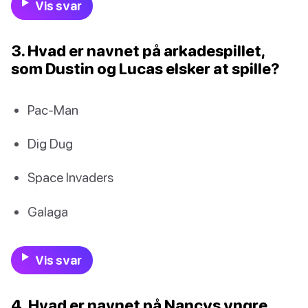
Vis svar
3. Hvad er navnet på arkadespillet,
som Dustin og Lucas elsker at spille?
Pac-Man
Dig Dug
Space Invaders
Galaga
Vis svar
4. Hvad er navnet på Nancys yngre