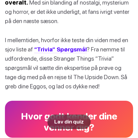
overalt.
Med sin blanding af nostalgi, mysterium
og horror, er det ikke underligt, at fans ivrigt venter
på den næste sæson.
I mellemtiden, hvorfor ikke teste din viden med en
sjov liste af
“Trivia” Spørgsmål
? Fra nemme til
udfordrende, disse Stranger Things “Trivia”
spørgsmål vil sætte din ekspertise på prøve og
tage dig med på en rejse til The Upside Down. Så
greb dine Eggos, og lad os dykke ned!
Hvor godt kender dine
Lav din quiz
venner dig?