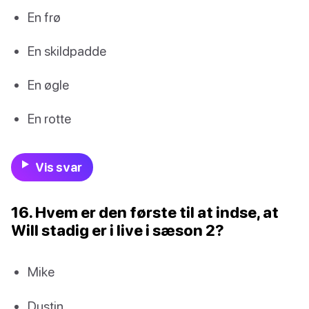
En frø
En skildpadde
En øgle
En rotte
Vis svar
16. Hvem er den første til at indse, at
Will stadig er i live i sæson 2?
Mike
Dustin