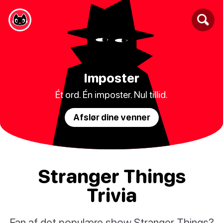
Imposter
Ét ord. Én imposter. Nul tillid.
Afslør dine venner
Stranger Things
Trivia
Fan af det populære show Stranger Things?