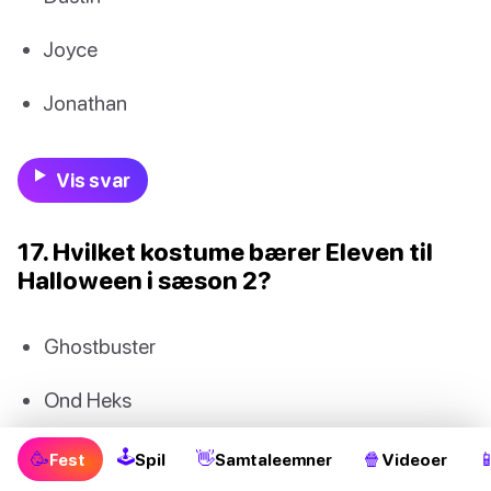
Joyce
Jonathan
Vis svar
17. Hvilket kostume bærer Eleven til
Halloween i sæson 2?
Ghostbuster
Ond Heks
Skelet
🕹
🥳
👋
🍿

Fest
Spil
Samtaleemner
Videoer