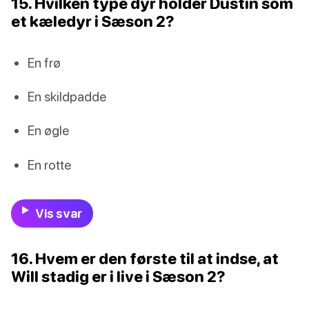
15. Hvilken type dyr holder Dustin som
et kæledyr i Sæson 2?
En frø
En skildpadde
En øgle
En rotte
Vis svar
16. Hvem er den første til at indse, at
Will stadig er i live i Sæson 2?