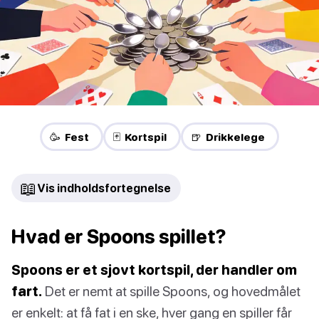
🥳 Fest
🃏 Kortspil
🍺 Drikkelege
📖
Vis indholdsfortegnelse
Hvad er Spoons spillet?
Spoons er et sjovt kortspil, der handler om
fart.
Det er nemt at spille Spoons, og hovedmålet
er enkelt: at få fat i en ske, hver gang en spiller får