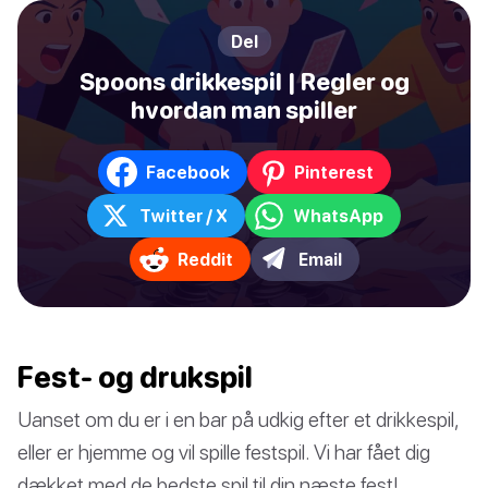
Del
Spoons drikkespil | Regler og
hvordan man spiller
Facebook
Pinterest
Twitter / X
WhatsApp
Reddit
Email
Fest- og drukspil
Uanset om du er i en bar på udkig efter et drikkespil,
eller er hjemme og vil spille festspil. Vi har fået dig
dækket med de bedste spil til din næste fest!