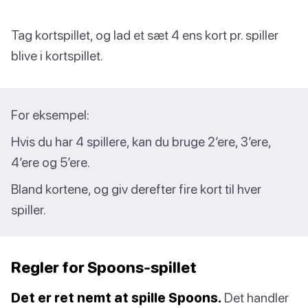
Tag kortspillet, og lad et sæt 4 ens kort pr. spiller
blive i kortspillet.
For eksempel:
Hvis du har 4 spillere, kan du bruge 2’ere, 3’ere,
4’ere og 5’ere.
Bland kortene, og giv derefter fire kort til hver
spiller.
Regler for Spoons-spillet
Det er ret nemt at spille Spoons.
Det handler