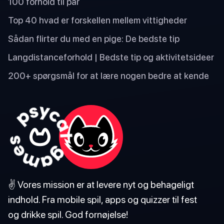
100 forhold til par
Top 40 hvad er forskellen mellem vittigheder
Sådan flirter du med en pige: De bedste tip
Langdistanceforhold | Bedste tip og aktivitetsideer
200+ spørgsmål for at lære nogen bedre at kende
✌️ Vores mission er at levere nyt og behageligt
indhold. Fra mobile spil, apps og quizzer til fest
og drikke spil. God fornøjelse!