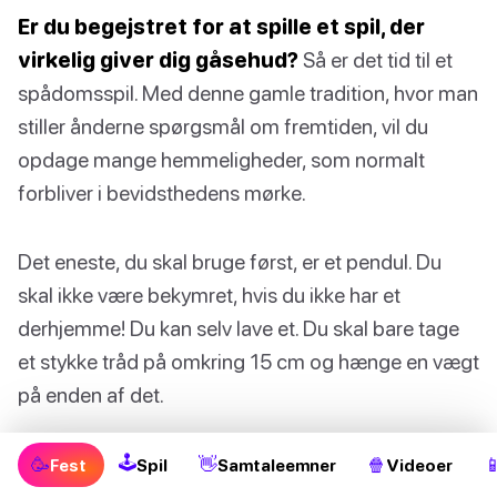
Er du begejstret for at spille et spil, der
virkelig giver dig gåsehud?
Så er det tid til et
spådomsspil. Med denne gamle tradition, hvor man
stiller ånderne spørgsmål om fremtiden, vil du
opdage mange hemmeligheder, som normalt
forbliver i bevidsthedens mørke.
Det eneste, du skal bruge først, er et pendul. Du
skal ikke være bekymret, hvis du ikke har et
derhjemme! Du kan selv lave et. Du skal bare tage
et stykke tråd på omkring 15 cm og hænge en vægt
på enden af det.
Hvordan at spille Pendulum
🕹
🥳
👋
🍿

Fest
Spil
Samtaleemner
Videoer