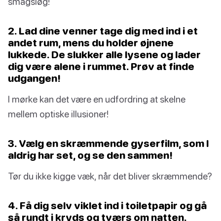
smagsløg!
2. Lad dine venner tage dig med ind i et
andet rum, mens du holder øjnene
lukkede. De slukker alle lysene og lader
dig være alene i rummet. Prøv at finde
udgangen!
I mørke kan det være en udfordring at skelne
mellem optiske illusioner!
3. Vælg en skræmmende gyserfilm, som I
aldrig har set, og se den sammen!
Tør du ikke kigge væk, når det bliver skræmmende?
4. Få dig selv viklet ind i toiletpapir og gå
så rundt i kryds og tværs om natten.