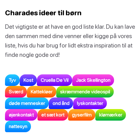
Charades ideer til børn
Det vigtigste er at have en god liste klar. Du kan lave
den sammen med dine venner eller kigge på vores
liste, hvis du har brug for lidt ekstra inspiration til at
finde nogle gode ord!
Tyv
Kost
Cruella De Vil
Jack Skellington
Sværd
Kattekløer
skræmmende videospil
døde mennesker
ond ånd
lyskontakter
øjenkontakt
et sæt kort
gyserfilm
klømærker
nattesyn