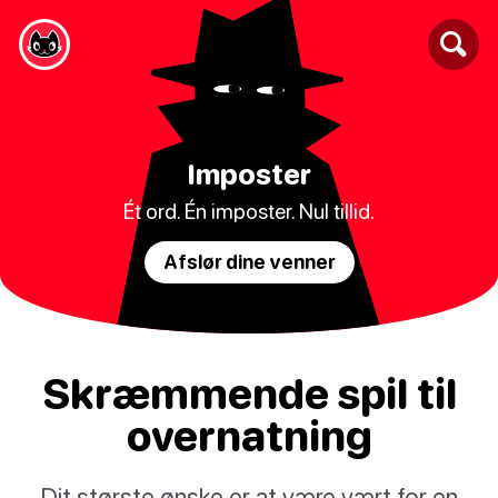
Imposter
Ét ord. Én imposter. Nul tillid.
Afslør dine venner
Skræmmende spil til
overnatning
Dit største ønske er at være vært for en