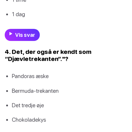
1 dag
Vis svar
4. Det, der også er kendt som
“Djævletrekanten”."?
Pandoras æske
Bermuda-trekanten
Det tredje øje
Chokoladekys