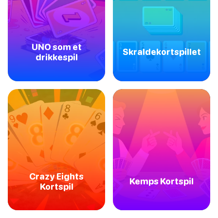
UNO som et
Skraldekortspillet
drikkespil
Crazy Eights
Kemps Kortspil
Kortspil