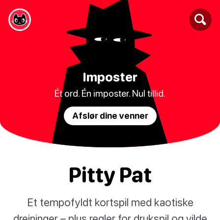
Imposter
Ét ord. Én imposter. Nul tillid.
Afslør dine venner
Pitty Pat
Et tempofyldt kortspil med kaotiske
drejninger – plus regler for drukspil og vilde