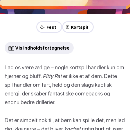
🥳 Fest
🃏 Kortspil
📖
Vis indholdsfortegnelse
Lad os være ærlige – nogle kortspil handler kun om
hjerner og bluff.
Pitty Pat
er ikke et af dem. Dette
spil handler om fart, held og den slags kaotisk
energi, der skaber fantastiske comebacks og
endnu bedre drillerier.
Det er simpelt nok til, at børn kan spille det, men lad
dig ikke narre – det bliver
krydret
rigtig hurtigt, især