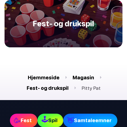
Fest- og drukspil
Hjemmeside
Magasin
Fest- og drukspil
Pitty Pat
🕹
🥳
👋
Fest
Spil
Samtaleemner