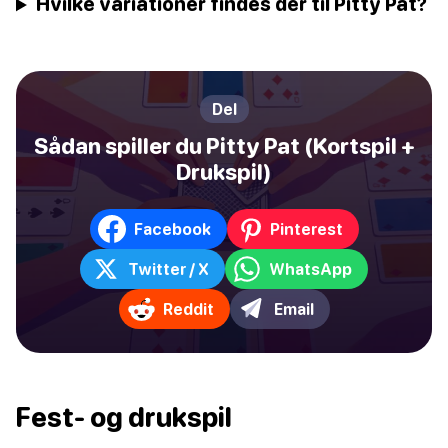
Hvilke variationer findes der til Pitty Pat?
Del
Sådan spiller du Pitty Pat (Kortspil +
Drukspil)
Facebook
Pinterest
Twitter / X
WhatsApp
Reddit
Email
Fest- og drukspil