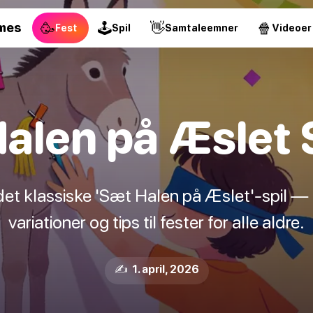
🥳
🕹
👋
🍿
mes
Fest
Spil
Samtaleemner
Videoer
alen på Æslet S
det klassiske 'Sæt Halen på Æslet'-spil — 
variationer og tips til fester for alle aldre.
✍️ 1. april, 2026