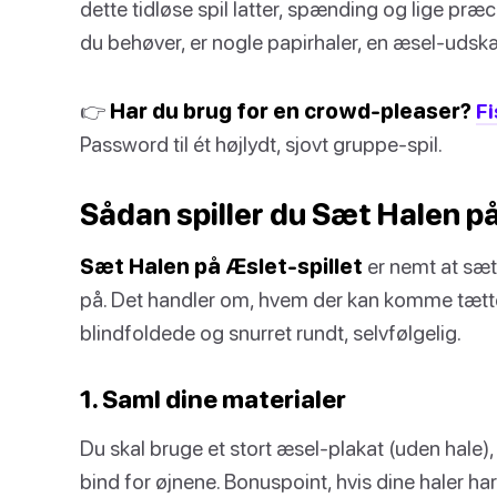
dette tidløse spil latter, spænding og lige præ
du behøver, er nogle papirhaler, en æsel-udskæri
👉
Har du brug for en crowd-pleaser?
F
Password til ét højlydt, sjovt gruppe-spil.
Sådan spiller du Sæt Halen p
Sæt Halen på Æslet-spillet
er nemt at sæ
på. Det handler om, hvem der kan komme tættes
blindfoldede og snurret rundt, selvfølgelig.
1. Saml dine materialer
Du skal bruge et stort æsel-plakat (uden hale)
bind for øjnene. Bonuspoint, hvis dine haler h