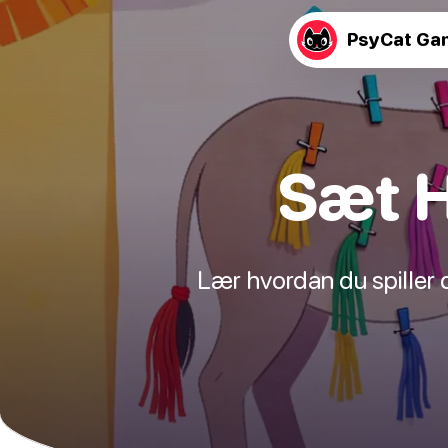
PsyCat Ga
Sæt H
Lær hvordan du spiller 