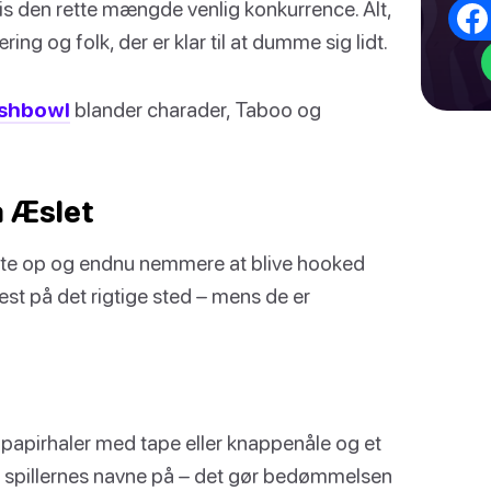
cis den rette mængde venlig konkurrence. Alt,
ng og folk, der er klar til at dumme sig lidt.
ishbowl
blander charader, Taboo og
å Æslet
tte op og endnu nemmere at blive hooked
t på det rigtige sted – mens de er
, papirhaler med tape eller knappenåle og et
ar spillernes navne på – det gør bedømmelsen