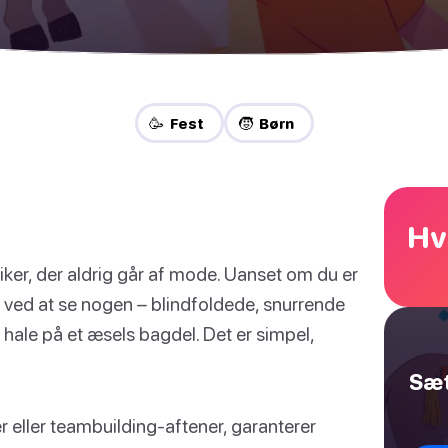
🥳 Fest
🧒 Børn
Hv
iker, der aldrig går af mode. Uanset om du er
vt ved at se nogen – blindfoldede, snurrende
 hale på et æsels bagdel. Det er simpel,
Sæt
 eller teambuilding-aftener, garanterer