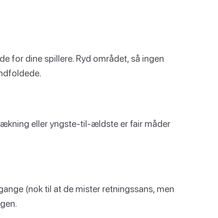
e for dine spillere. Ryd området, så ingen
indfoldede.
ækning eller yngste-til-ældste er fair måder
 gange (nok til at de mister retningssans, men
ggen.