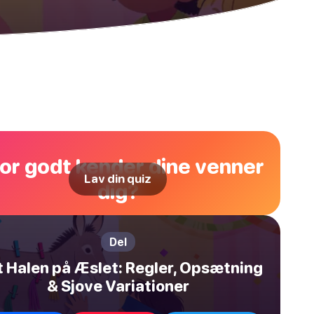
or godt kender dine venner
Lav din quiz
dig?
Del
 Halen på Æslet: Regler, Opsætning
& Sjove Variationer