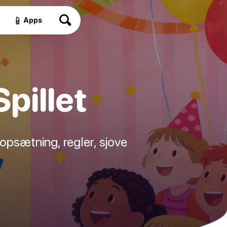
📱
Apps
pillet
opsætning, regler, sjove