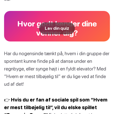
Hvor godt kender dine
Lav din quiz
venner dig?
Har du nogensinde tænkt på, hvem i din gruppe der
spontant kunne finde på at danse under en
regnbyge, eller synge højt i en fyldt elevator? Med
“Hvem er mest tilbøjelig til” er du lige ved at finde
ud af det!
👉 Hvis du er fan af sociale spil som “Hvem
er mest tilbøjelig til”, vil du elske spillet