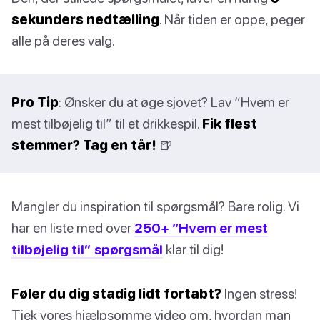
sekunders nedtælling
. Når tiden er oppe, peger
alle på deres valg.
Pro Tip
: Ønsker du at øge sjovet? Lav “Hvem er
mest tilbøjelig til” til et drikkespil.
Fik flest
stemmer? Tag en tår!
🍺
Mangler du inspiration til spørgsmål? Bare rolig. Vi
har en liste med over
250+ “Hvem er mest
tilbøjelig til” spørgsmål
klar til dig!
Føler du dig stadig lidt fortabt?
Ingen stress!
Tjek vores hjælpsomme video om, hvordan man