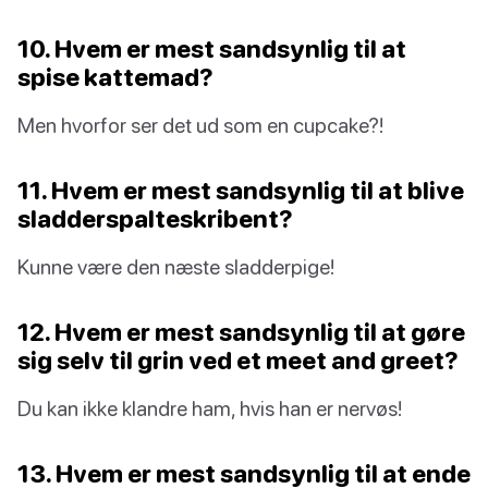
10. Hvem er mest sandsynlig til at
spise kattemad?
Men hvorfor ser det ud som en cupcake?!
11. Hvem er mest sandsynlig til at blive
sladderspalteskribent?
Kunne være den næste sladderpige!
12. Hvem er mest sandsynlig til at gøre
sig selv til grin ved et meet and greet?
Du kan ikke klandre ham, hvis han er nervøs!
13. Hvem er mest sandsynlig til at ende