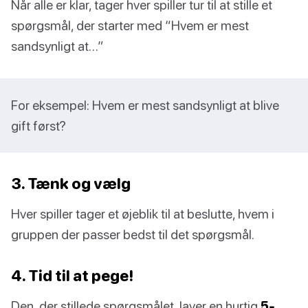
Når alle er klar, tager hver spiller tur til at stille et
spørgsmål, der starter med “Hvem er mest
sandsynligt at…”
For eksempel: Hvem er mest sandsynligt at blive
gift først?
3. Tænk og vælg
Hver spiller tager et øjeblik til at beslutte, hvem i
gruppen der passer bedst til det spørgsmål.
4. Tid til at pege!
Den, der stillede spørgsmålet, laver en hurtig
5-