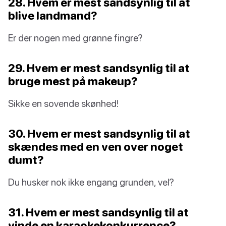
28. Hvem er mest sandsynlig til at
blive landmand?
Er der nogen med grønne fingre?
29. Hvem er mest sandsynlig til at
bruge mest på makeup?
Sikke en sovende skønhed!
30. Hvem er mest sandsynlig til at
skændes med en ven over noget
dumt?
Du husker nok ikke engang grunden, vel?
31. Hvem er mest sandsynlig til at
vinde en karaokekonkurrence?