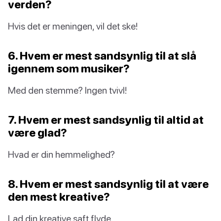
verden?
Hvis det er meningen, vil det ske!
6. Hvem er mest sandsynlig til at slå
igennem som musiker?
Med den stemme? Ingen tvivl!
7. Hvem er mest sandsynlig til altid at
være glad?
Hvad er din hemmelighed?
8. Hvem er mest sandsynlig til at være
den mest kreative?
Lad din kreative saft flyde.