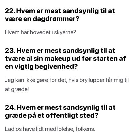
22. Hvem er mest sandsynlig til at
være en dagdrømmer?
Hvem har hovedet i skyerne?
23. Hvem er mest sandsynlig til at
tvære al sin makeup ud før starten af
en vigtig begivenhed?
Jeg kan ikke gøre for det, hvis bryllupper får mig til
at græde!
24. Hvem er mest sandsynlig til at
græde på et offentligt sted?
Lad os have lidt medfølelse, folkens.