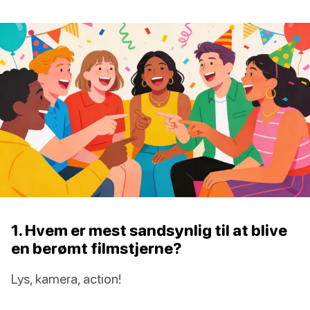
1. Hvem er mest sandsynlig til at blive
en berømt filmstjerne?
Lys, kamera, action!