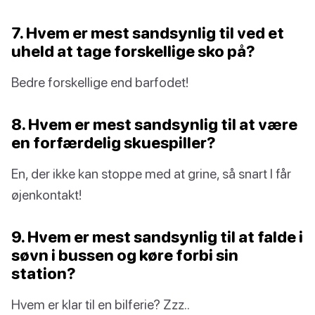
7. Hvem er mest sandsynlig til ved et
uheld at tage forskellige sko på?
Bedre forskellige end barfodet!
8. Hvem er mest sandsynlig til at være
en forfærdelig skuespiller?
En, der ikke kan stoppe med at grine, så snart I får
øjenkontakt!
9. Hvem er mest sandsynlig til at falde i
søvn i bussen og køre forbi sin
station?
Hvem er klar til en bilferie? Zzz..