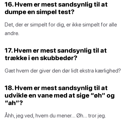
16. Hvem er mest sandsynlig til at
dumpe en simpel test?
Det, der er simpelt for dig, er ikke simpelt for alle
andre.
17. Hvem er mest sandsynlig til at
trække i en skubbedør?
Gæt hvem der giver den dør lidt ekstra kærlighed?
18. Hvem er mest sandsynlig til at
udvikle en vane med at sige “øh” og
“ah”?
Åhh, jeg ved, hvem du mener… Øh… tror jeg.