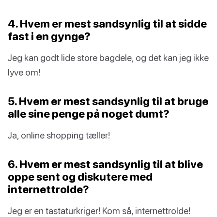
4. Hvem er mest sandsynlig til at sidde
fast i en gynge?
Jeg kan godt lide store bagdele, og det kan jeg ikke
lyve om!
5. Hvem er mest sandsynlig til at bruge
alle sine penge på noget dumt?
Ja, online shopping tæller!
6. Hvem er mest sandsynlig til at blive
oppe sent og diskutere med
internettrolde?
Jeg er en tastaturkriger! Kom så, internettrolde!