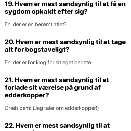
19. Hvem er mest sandsynlig til at få en
sygdom opkaldt efter sig?
En, der er en berømt atlet?
20. Hvem er mest sandsynlig til at tage
alt for bogstaveligt?
En, der er for klog for sit eget bedste.
21. Hvem er mest sandsynlig til at
forlade sit værelse på grund af
edderkopper?
Dræb dem! (Jeg taler om edderkopper!)
22. Hvem er mest sandsynlig til at