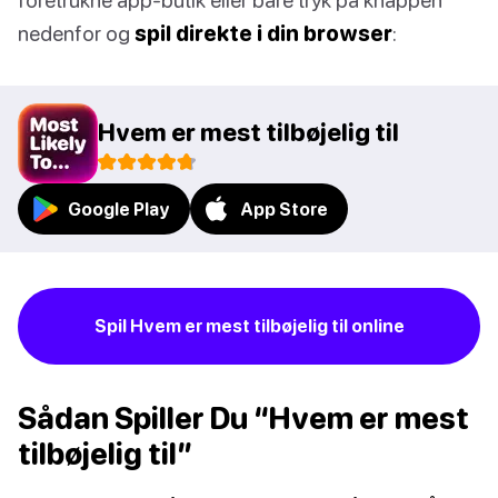
nedenfor og
spil direkte i din browser
:
Hvem er mest tilbøjelig til
Google Play
App Store
Spil Hvem er mest tilbøjelig til online
Sådan Spiller Du “Hvem er mest
tilbøjelig til”