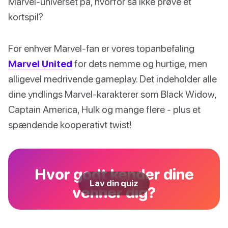
Marvel-universet på, hvorfor så ikke prøve et
kortspil?
For enhver Marvel-fan er vores topanbefaling
Marvel United
for dets nemme og hurtige, men
alligevel medrivende gameplay. Det indeholder alle
dine yndlings Marvel-karakterer som Black Widow,
Captain America, Hulk og mange flere - plus et
spændende kooperativt twist!
Hvor godt kender dine
Lav din quiz
venner dig?