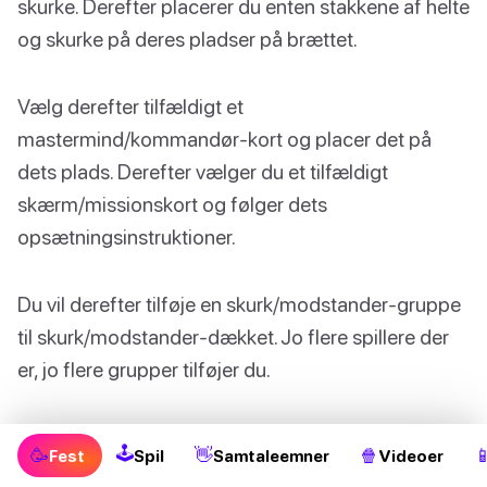
skurke. Derefter placerer du enten stakkene af helte
og skurke på deres pladser på brættet.
Vælg derefter tilfældigt et
mastermind/kommandør-kort og placer det på
dets plads. Derefter vælger du et tilfældigt
skærm/missionskort og følger dets
opsætningsinstruktioner.
Du vil derefter tilføje en skurk/modstander-gruppe
til skurk/modstander-dækket. Jo flere spillere der
er, jo flere grupper tilføjer du.
Til sidst trækker hver spiller fem helte/allierede-
🕹
🥳
👋
🍿

Fest
Spil
Samtaleemner
Videoer
kort og placerer dem på helt/allieret-dækket. Disse