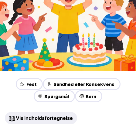
🥳 Fest
🤞 Sandhed eller Konsekvens
💬 Spørgsmål
🧒 Børn
📖
Vis indholdsfortegnelse