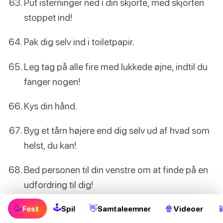
Put isterninger ned i din skjorte, med skjorten
stoppet ind!
Pak dig selv ind i toiletpapir.
Leg tag på alle fire med lukkede øjne, indtil du
fanger nogen!
Kys din hånd.
Byg et tårn højere end dig selv ud af hvad som
helst, du kan!
Bed personen til din venstre om at finde på en
udfordring til dig!
🕹
Forsøg at glide på et bananskræl.
🥳
👋
🍿

Fest
Spil
Samtaleemner
Videoer