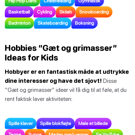
Hip Hop Dans
Cheerleading
Gymnastik
Basketball
Cykling
Skiløb
Snowboarding
Badminton
Skateboarding
Boksning
Hobbies “Gæt og grimasser”
Ideas for Kids
Hobbyer er en fantastisk måde at udtrykke
dine interesser og have det sjovt!
Disse
“Gæt og grimasser” ideer vil få dig til at føle, at du
rent faktisk laver aktiviteten:
Spille klaver
Spille blokfløjte
Male et billede
Tegne
Synge
Mødes med venner
Se YouTube