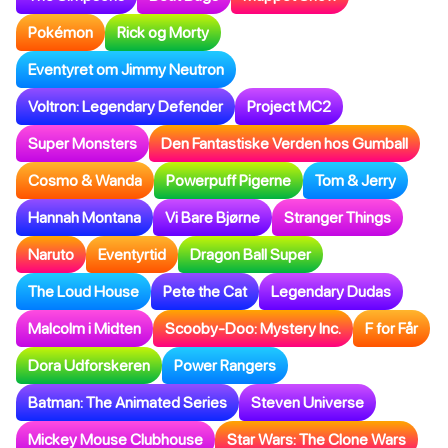
Pokémon
Rick og Morty
Eventyret om Jimmy Neutron
Voltron: Legendary Defender
Project MC2
Super Monsters
Den Fantastiske Verden hos Gumball
Cosmo & Wanda
Powerpuff Pigerne
Tom & Jerry
Hannah Montana
Vi Bare Bjørne
Stranger Things
Naruto
Eventyrtid
Dragon Ball Super
The Loud House
Pete the Cat
Legendary Dudas
Malcolm i Midten
Scooby-Doo: Mystery Inc.
F for Får
Dora Udforskeren
Power Rangers
Batman: The Animated Series
Steven Universe
Mickey Mouse Clubhouse
Star Wars: The Clone Wars