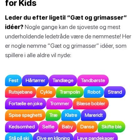
for Kids
Leder du efter ligetil “Gæt og grimasser”
idéer?
Nogle gange kan de sjoveste og mest
underholdende ledetråde være de nemmeste! Her
er nogle nemme “Gæt og grimasser” idéer, som
spillere i alle aldre vil nyde:
Fest
Hårtørrer
Tandlæge
Tandbørste
Rutsjebane
Cykle
Trampolin
Robot
Strand
Fortælle en joke
Trommer
Blæse bobler
Spise spaghetti
Træ
Klatre
Mareridt
Kedsomhed
Selfie
Baby
Danse
Skifte ble
Stå på ski
Give en klipning
Lave pandekager