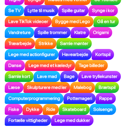
Se TV
Lytte til musik
Spille guitar
Synge i kor
Lave TikTok videoer
Bygge med Lego
Gå en tur
Vandreture
Spille trommer
Klatre
Origami
Træarbejde
Strikke
Samle mønter
Lege med actionfigurer
Havearbejde
Kortspil
Danse
Lege med et kæledyr
Tage billeder
Samle kort
Lave mad
Bage
Lave tryllekunster
Læse
Skulpturere med ler
Malebog
Brætspil
Computerprogrammering
Pottemageri
Rappe
Fiske
Dykke
Ride
Skateboard
Solsenge
Fortælle vittigheder
Lege med dukker