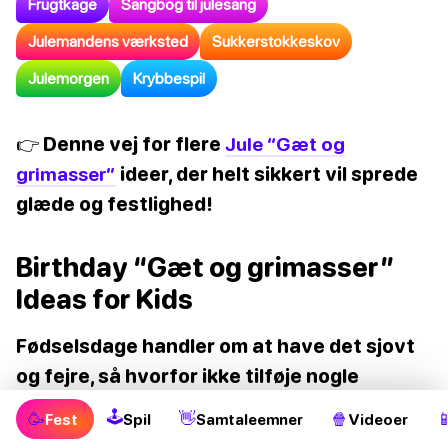
Frugtkage
Sangbog til julesang
Julemandens værksted
Sukkerstokkeskov
Julemorgen
Krybbespil
👉 Denne vej for flere
Jule “Gæt og
grimasser”
ideer, der helt sikkert vil sprede
glæde og festlighed!
Birthday “Gæt og grimasser”
Ideas for Kids
Fødselsdage handler om at have det sjovt
og fejre, så hvorfor ikke tilføje nogle
fødselsdagstema “Gæt og grimasser”
🕹
🥳
👋
🍿

Fest
Spil
Samtaleemner
Videoer
ideer til festen?
Her er nogle for at komme i