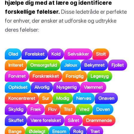
hjælpe dig med at lære og identificere
forskellige følelser.
Disse ledetråde er perfekte
for enhver, der ønsker at udforske og udtrykke
deres følelser:
Glad
Forelsket
Kold
Selvsikker
Stolt
Irriteret
Omsorgsfuld
Jaloux
Bekymret
Fjollet
Forvirret
Forskrækket
Forsigtig
Legesyg
Ophidset
Alvorlig
Nysgerrig
Væmmet
Koncentreret
Sur
Modig
Nervøs
Gnaven
Skyldig
Fræk
Flov
Trist
Vred
Doven
Skuffet
Være forelsket
Såret
Drømmende
Bange
Ødelagt
Ensom
Rolig
Træt