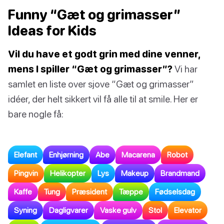
Funny “Gæt og grimasser”
Ideas for Kids
Vil du have et godt grin med dine venner,
mens I spiller “Gæt og grimasser”?
Vi har
samlet en liste over sjove “Gæt og grimasser”
idéer, der helt sikkert vil få alle til at smile. Her er
bare nogle få:
Elefant
Enhjørning
Abe
Macarena
Robot
Pingvin
Helikopter
Lys
Makeup
Brandmand
Kaffe
Tung
Præsident
Tæppe
Fødselsdag
Syning
Dagligvarer
Vaske gulv
Stol
Elevator