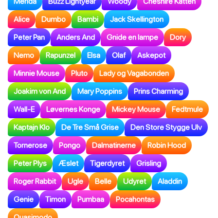
Merida
Buzz Lightyear
Woody
Cheshire Katten
Alice
Dumbo
Bambi
Jack Skellington
Peter Pan
Anders And
Gnide en lampe
Dory
Nemo
Rapunzel
Elsa
Olaf
Askepot
Minnie Mouse
Pluto
Lady og Vagabonden
Joakim von And
Mary Poppins
Prins Charming
Wall-E
Løvernes Konge
Mickey Mouse
Fedtmule
Kaptajn Klo
De Tre Små Grise
Den Store Stygge Ulv
Tornerose
Pongo
Dalmatinerne
Robin Hood
Peter Plys
Æslet
Tigerdyret
Grisling
Roger Rabbit
Ugle
Belle
Udyret
Aladdin
Genie
Timon
Pumbaa
Pocahontas
Quasimodo