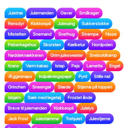
Juletræ
Julemanden
Gaver
Småkager
Rensdyr
Klokkespil
Julesang
Sukkerstokke
Mistelten
Snemand
Snefnug
Strømpe
Nisse
Peberkagehus
Skorsten
Kælketur
Nordpolen
Nøddeknækkeren
Grim julesweater
Sneboldkamp
Krans
Varm kakao
Istap
Pejs
Lametta
Engel
Æggesnaps
Indpakningspapir
Pynt
Stille nat
Grinchen
Sneengel
Slæde
Stjerne på toppen
Isbjørn
Sæk med legetøj
Frostet ånde
Breve til julemanden
Klokkespil
Julelys
Jack Frost
Julestamme
Trehjulet
Julestjerne