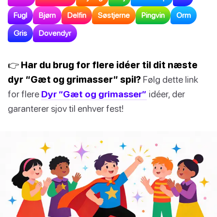
Fugl
Bjørn
Delfin
Søstjerne
Pingvin
Orm
Gris
Dovendyr
👉 Har du brug for flere idéer til dit næste
dyr “Gæt og grimasser” spil?
Følg dette link
for flere
Dyr “Gæt og grimasser”
idéer, der
garanterer sjov til enhver fest!