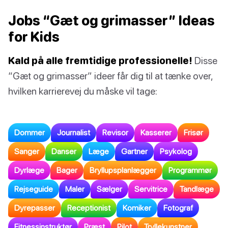
Jobs “Gæt og grimasser” Ideas
for Kids
Kald på alle fremtidige professionelle!
Disse
“Gæt og grimasser” ideer får dig til at tænke over,
hvilken karrierevej du måske vil tage:
Dommer
Journalist
Revisor
Kasserer
Frisør
Sanger
Danser
Læge
Gartner
Psykolog
Dyrlæge
Bager
Bryllupsplanlægger
Programmør
Rejseguide
Maler
Sælger
Servitrice
Tandlæge
Dyrepasser
Receptionist
Komiker
Fotograf
Fitnessinstruktør
Præst
Pilot
Tryllekunstner