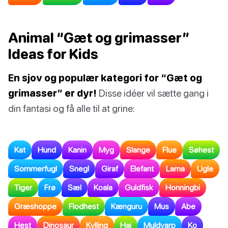
Animal “Gæt og grimasser”
Ideas for Kids
En sjov og populær kategori for “Gæt og
grimasser” er dyr!
Disse idéer vil sætte gang i
din fantasi og få alle til at grine:
Kat
Hund
Kanin
Myg
Slange
Flue
Søhest
Sommerfugl
Snegl
Giraf
Elefant
Lama
Ugle
Tiger
Frø
Sæl
Koala
Guldfisk
Honningbi
Græshoppe
Flodhest
Kænguru
Mus
Abe
Hest
Dinosaur
Kylling
Haj
Muldvarp
Ko