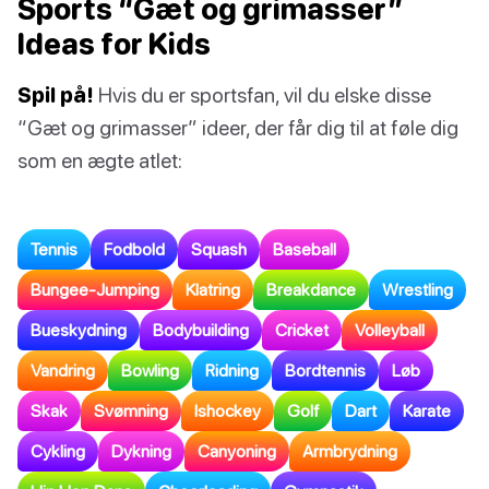
Sports “Gæt og grimasser”
Ideas for Kids
Spil på!
Hvis du er sportsfan, vil du elske disse
“Gæt og grimasser” ideer, der får dig til at føle dig
som en ægte atlet:
Tennis
Fodbold
Squash
Baseball
Bungee-Jumping
Klatring
Breakdance
Wrestling
Bueskydning
Bodybuilding
Cricket
Volleyball
Vandring
Bowling
Ridning
Bordtennis
Løb
Skak
Svømning
Ishockey
Golf
Dart
Karate
Cykling
Dykning
Canyoning
Armbrydning