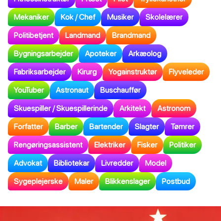
Mekaniker
Kok / Chef
Musiker
Skolelærer
Politibetjent
Landmand
Brandmand
Bygningsarbejder
Apoteker
Arkæolog
Fabriksarbejder
Kirurg
Yogainstruktør
Flyveleder
YouTuber
Astronaut
Buschauffør
Skuespiller / Skuespillerinde
Arkitekt
Astronom
Forfatter
Barber
Bartender
Slagter
Tømrer
Rengøringsassistent
Elektriker
Fisker
Politiker
Advokat
Bibliotekar
Livredder
Model
Sygeplejerske
Maler
Blikkenslager
Postbud