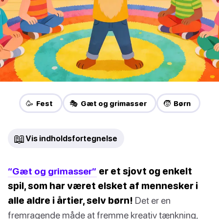
🥳 Fest
🎭 Gæt og grimasser
🧒 Børn
📖
Vis indholdsfortegnelse
“Gæt og grimasser”
er et sjovt og enkelt
spil, som har været elsket af mennesker i
alle aldre i årtier, selv børn!
Det er en
fremragende måde at fremme kreativ tænkning,