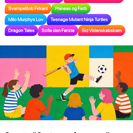
SvampeBob Firkant
Phineas og Ferb
Milo Murphys Lov
Teenage Mutant Ninja Turtles
Dragon Tales
Sofia den Første
Sid Videnskabsbarn