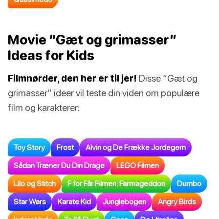
Movie “Gæt og grimasser”
Ideas for Kids
Filmnørder, den her er til jer!
Disse “Gæt og
grimasser” ideer vil teste din viden om populære
film og karakterer:
Toy Story
Frost
Alvin og De Frække Jordegern
Sådan Træner Du Din Drage
LEGO Filmen
Lilo og Stitch
F for Får Filmen: Farmageddon
Dumbo
Star Wars
Karate Kid
Junglebogen
Angry Birds