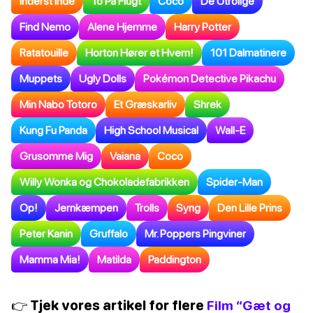
Inderst Inde
To På Flugt
Coco
De Utrolige
Find Nemo
Alene Hjemme
Harry Potter
Ratatouille
Horton Hører et Hvem!
101 Dalmatinere
Muppets
Ugly Dolls
Pokémon Detective Pikachu
Min Nabo Totoro
Et Græskarliv
Shrek
Kung Fu Panda
High School Musical
Wall-E
Grusomme Mig
Vaiana
Coco
Willy Wonka og Chokoladefabrikken
Spider-Man
Op!
Jernkæmpen
Trolls
Syng
Den Lille Prins
Peter Kanin
Gruffalo
Mr. Poppers Pingviner
Mamma Mia!
Matilda
Paddington
👉 Tjek vores artikel for flere
Film “Gæt og