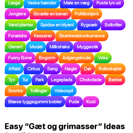
Læge
Vaske hænder
Male en væg
Puste lys ud
Jonglere
Skrælle en banan
Politibetjent
Vand planter
Spidse en blyant
Rygsæk
Solbriller
Forældre
Kasserer
Skønhedskonkurrence
Genert
Model
Milkshake
Myggestik
Funny Bone
Bogorm
Adgangskode
Voks
Affald
Cirkus
Sang
Nøgle
Dør
Rulleskøjter
Tyv
Tur
Park
Legeplads
Chokolade
Barbie
Snorke
Tvillinger
Videospil
Blæse tyggegummi bobler
Pude
Kost
Easy “Gæt og grimasser” Ideas