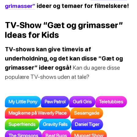
grimasser”
ideer og temaer for filmelskere!
TV-Show “Gæt og grimasser”
Ideas for Kids
TV-shows kan give timevis af
underholdning, og det kan disse “Gæt og
grimasser” ideer også!
Kan du agere disse
populære TV-shows uden at tale?
My Little Pony
Paw Patrol
Gurli Gris
Teletubbies
Magikerne på Waverly Place
Sesamgade
Superfriends
Gravity Falls
Daniel Tiger
The Simpsons
Beat Bugs
Muppet Show