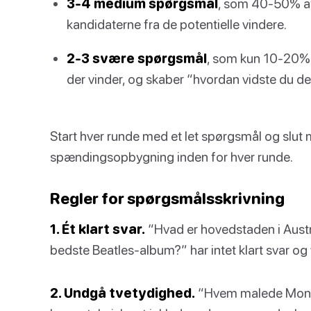
3-4 medium spørgsmål
, som 40-50% af h
kandidaterne fra de potentielle vindere.
2-3 svære spørgsmål
, som kun 10-20% a
der vinder, og skaber “hvordan vidste du de
Start hver runde med et let spørgsmål og slut 
spændingsopbygning inden for hver runde.
Regler for spørgsmålsskrivning
1. Ét klart svar.
“Hvad er hovedstaden i Austra
bedste Beatles-album?” har intet klart svar og vi
2. Undgå tvetydighed.
“Hvem malede Mona 