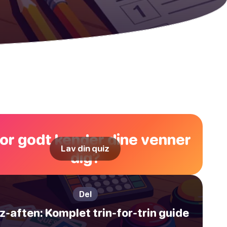
or godt kender dine venner
Lav din quiz
dig?
Del
z-aften: Komplet trin-for-trin guide