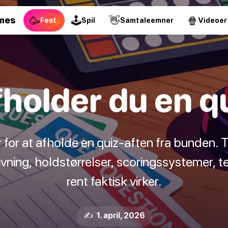
🥳
🕹
👋
🍿
mes
Fest
Spil
Samtaleemner
Videoer
holder du en q
for at afholde en quiz-aften fra bunden. Tr
ning, holdstørrelser, scoringssystemer, t
rent faktisk virker.
✍️ 1. april, 2026