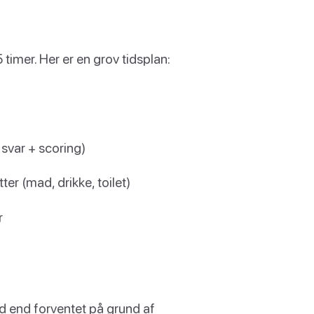
 timer. Her er en grov tidsplan:
svar + scoring)
er (mad, drikke, toilet)
r
id end forventet på grund af