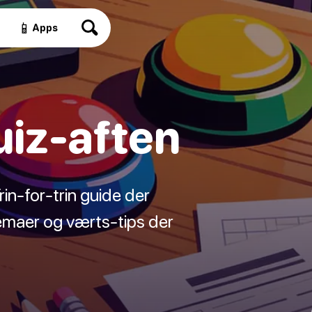
📱
Apps
uiz-aften
in-for-trin guide der
emaer og værts-tips der