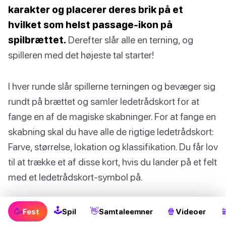
karakter og placerer deres brik på et
hvilket som helst passage-ikon på
spilbrættet.
Derefter slår alle en terning, og
spilleren med det højeste tal starter!
I hver runde slår spillerne terningen og bevæger sig
rundt på brættet og samler ledetrådskort for at
fange en af de magiske skabninger. For at fange en
skabning skal du have alle de rigtige ledetrådskort:
Farve, størrelse, lokation og klassifikation. Du får lov
til at trække et af disse kort, hvis du lander på et felt
med et ledetrådskort-symbol på.
Hvis en spiller lander på et passage-ikon, skal de
🕹
🥳
👋
🍿

Fest
Spil
Samtaleemner
Videoer
fjerne alle modstandernes brikker, der ikke er på