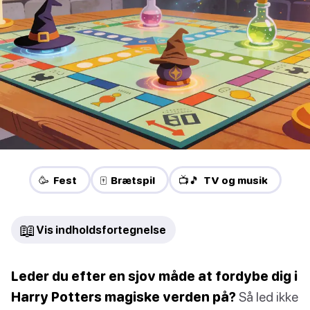
🥳 Fest
🀄 Brætspil
📺🎵 TV og musik
📖
Vis indholdsfortegnelse
Leder du efter en sjov måde at fordybe dig i
Harry Potters magiske verden på?
Så led ikke