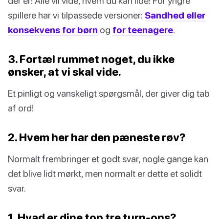
der er! Alle vil vide, hvem du kan lide! For yngre
spillere har vi tilpassede versioner:
Sandhed eller
konsekvens for børn
og
for teenagere
.
3. Fortæl rummet noget, du ikke
ønsker, at vi skal vide.
Et pinligt og vanskeligt spørgsmål, der giver dig tab
af ord!
2. Hvem her har den pæneste røv?
Normalt frembringer et godt svar, nogle gange kan
det blive lidt mørkt, men normalt er dette et solidt
svar.
1. Hvad er dine top tre turn-ons?