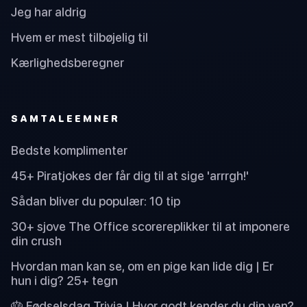
Jeg har aldrig
Hvem er mest tilbøjelig til
Kærlighedsberegner
SAMTALEEMNER
Bedste komplimenter
45+ Piratjokes der får dig til at sige 'arrrgh!'
Sådan bliver du populær: 10 tip
30+ sjove The Office scorereplikker til at imponere
din crush
Hvordan man kan se, om en pige kan lide dig | Er
hun i dig? 25+ tegn
🎂 Fødselsdag Trivia | Hvor godt kender du din ven?