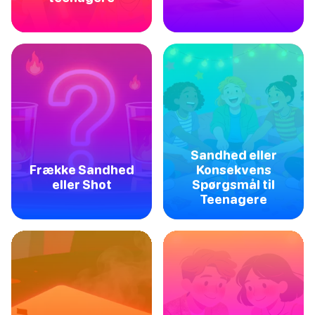
Sandhed eller
Frække Sandhed
Konsekvens
eller Shot
Spørgsmål til
Teenagere