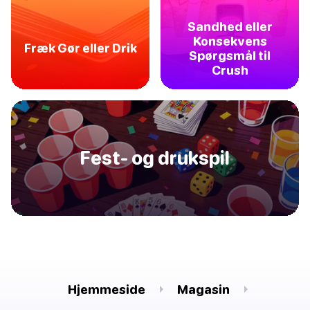
Sandhed eller
Konsekvens
Fræk Gør eller Drik
Spørgsmål til
Crush
Fest- og drukspil
Hjemmeside
Magasin