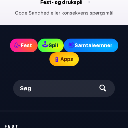
Fest- og drukspil
Gode Sandhed eller konsekvens spørgsmål
🕹
🥳
👋
Fest
Spil
Samtaleemner
📱
Apps
Søg
FEST