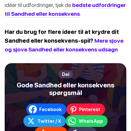
idéer til udfordringer, tjek de
bedste udfordringer
til Sandhed eller konsekvens
.
Har du brug for flere ideer til at krydre dit
Sandhed eller konsekvens-spil?
Mere sjove
og sjove Sandhed eller konsekvens udsagn
Del
Gode Sandhed eller konsekvens
spørgsmål
Facebook
Pinterest
Twitter / X
WhatsApp