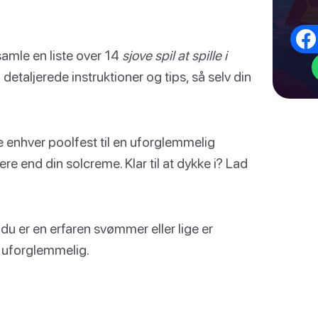
t samle en liste over 14
sjove spil at spille i
taljerede instruktioner og tips, så selv din
e enhver poolfest til en uforglemmelig
e end din solcreme. Klar til at dykke i? Lad
m du er en erfaren svømmer eller lige er
en uforglemmelig.