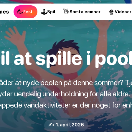
🥳
🕹
👋
🍿
mes
Fest
Spil
Samtaleemner
Videoer
il at spille i poo
åder at nyde poolen på denne sommer? Tje
yder uendelig underholdning for alle aldre
slappede vandaktiviteter er der noget for e
✍️ 1. april, 2026