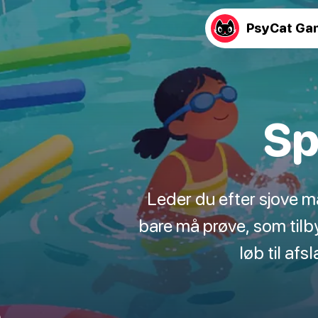
PsyCat Ga
Sp
Leder du efter sjove m
bare må prøve, som tilb
løb til af