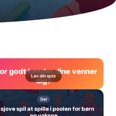
or godt kender dine venner
Lav din quiz
dig?
Del
 sjove spil at spille i poolen for børn
og voksne