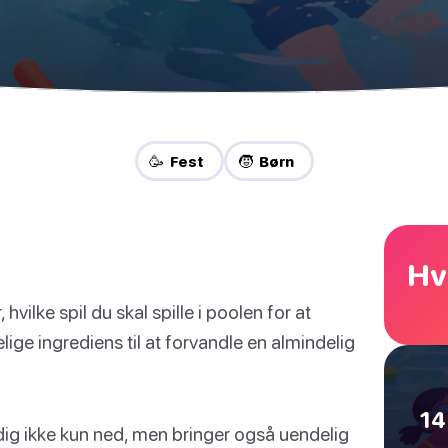
🥳 Fest
🧒 Børn
Hv
vilke spil du skal spille i poolen for at
ge ingrediens til at forvandle en almindelig
14
dig ikke kun ned, men bringer også uendelig