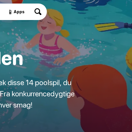
📱
Apps
len
k disse 14 poolspil, du
. Fra konkurrencedygtige
nhver smag!