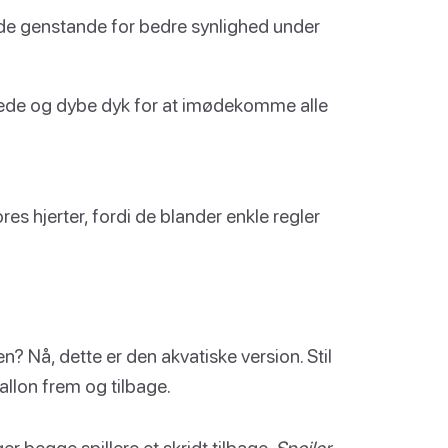
ede genstande for bedre synlighed under
dede og dybe dyk for at imødekomme alle
res hjerter, fordi de blander enkle regler
 Nå, dette er den akvatiske version. Stil
allon frem og tilbage.
ger begge spillere et skridt tilbage.
Spoiler