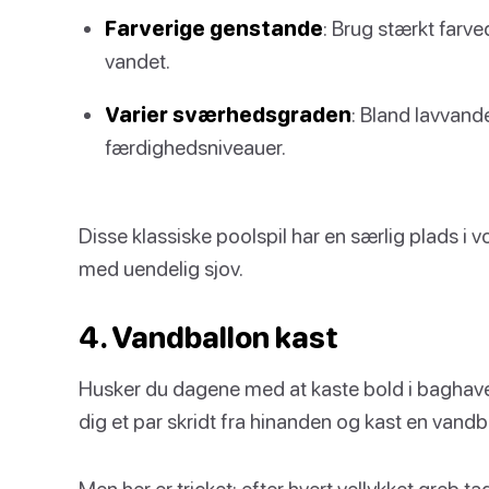
Farverige genstande
: Brug stærkt farv
vandet.
Varier sværhedsgraden
: Bland lavvan
færdighedsniveauer.
Disse klassiske poolspil har en særlig plads i vo
med uendelig sjov.
4. Vandballon kast
Husker du dagene med at kaste bold i baghaven?
dig et par skridt fra hinanden og kast en vandb
Men her er tricket: efter hvert vellykket greb ta