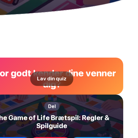
or godt kender dine venner
Lav din quiz
dig?
Del
he Game of Life Brætspil: Regler &
Spilguide