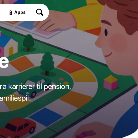
📱
Apps
e
 karrierer til pension,
miliespil.