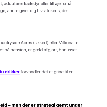
, adopterer kæledyr eller tilføjer små
enge, andre giver dig Livs-tokens, der
tryside Acres (sikkert) eller Millionaire
gået på pension, er gæld afgjort, bonusser
du drikker
forvandler det at grine til en
eld – men der er strategi gemt under