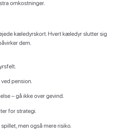
stra omkostninger.
øjede kæledyrskort. Hvert kæledyr slutter sig
t påvirker dem.
rsfelt.
 ved pension.
lse – gå ikke over gevind.
er for strategi.
 spillet, men også mere risiko.