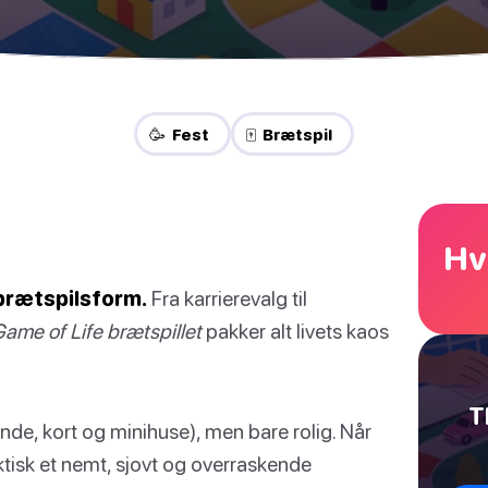
🥳 Fest
🀄 Brætspil
Hv
 brætspilsform.
Fra karrierevalg til
ame of Life brætspillet
pakker alt livets kaos
T
inde, kort og minihuse), men bare rolig. Når
ktisk et nemt, sjovt og overraskende