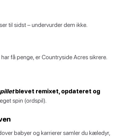
er til sidst – undervurder dem ikke.
 har få penge, er Countryside Acres sikrere.
illet
blevet remixet, opdateret og
 eget spin (ordspil).
aven
Udover babyer og karrierer samler du kæledyr,