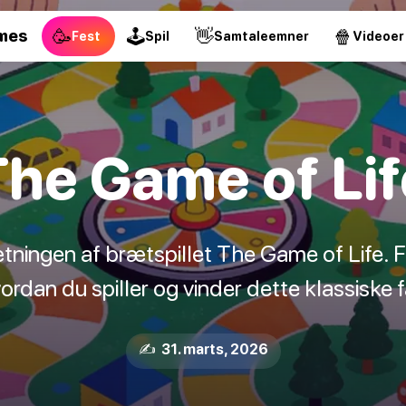
🥳
🕹
👋
🍿
mes
Fest
Spil
Samtaleemner
Videoer
The Game of Lif
ingen af brætspillet The Game of Life. Fra
rdan du spiller og vinder dette klassiske fa
✍️ 31. marts, 2026