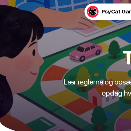
PsyCat Ga
Lær reglerne og opsætn
opdag hvo