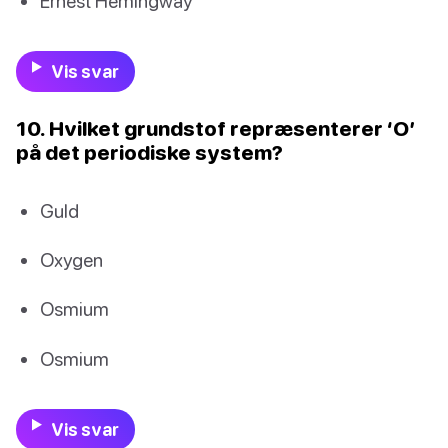
Ernest Hemingway
Vis svar
10. Hvilket grundstof repræsenterer ‘O’
på det periodiske system?
Guld
Oxygen
Osmium
Osmium
Vis svar