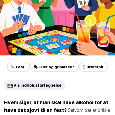
🥳 Fest
🎭 Gæt og grimasser
🀄 Brætspil
📖
Vis indholdsfortegnelse
Hvem siger, at man skal have alkohol for at
have det sjovt til en fest?
Selvom det at drikke