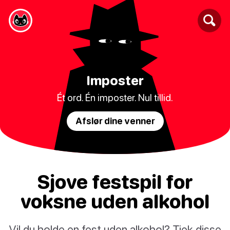
Imposter
Ét ord. Én imposter. Nul tillid.
Afslør dine venner
Sjove festspil for
voksne uden alkohol
Vil du holde en fest uden alkohol? Tjek disse