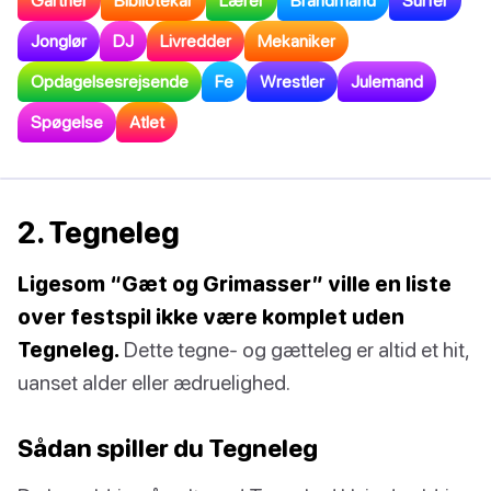
Gartner
Bibliotekar
Lærer
Brandmand
Surfer
Jonglør
DJ
Livredder
Mekaniker
Opdagelsesrejsende
Fe
Wrestler
Julemand
Spøgelse
Atlet
2. Tegneleg
Ligesom “Gæt og Grimasser” ville en liste
over festspil ikke være komplet uden
Tegneleg.
Dette tegne- og gætteleg er altid et hit,
uanset alder eller ædruelighed.
Sådan spiller du Tegneleg