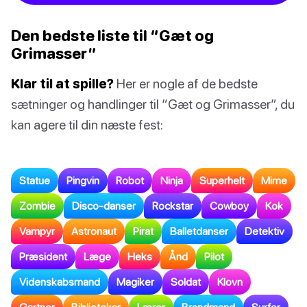
Den bedste liste til “Gæt og
Grimasser”
Klar til at spille?
Her er nogle af de bedste
sætninger og handlinger til “Gæt og Grimasser”, du
kan agere til din næste fest:
Statue
Pingvin
Robot
Ninja
Superhelt
Mime
Zombie
Disco-danser
Rockstar
Cowboy
Kok
Vampyr
Astronaut
Pirat
Balletdanser
Detektiv
Præsident
Læge
Heks
Ånd
Pilot
Videnskabsmand
Magiker
Soldat
Klovn