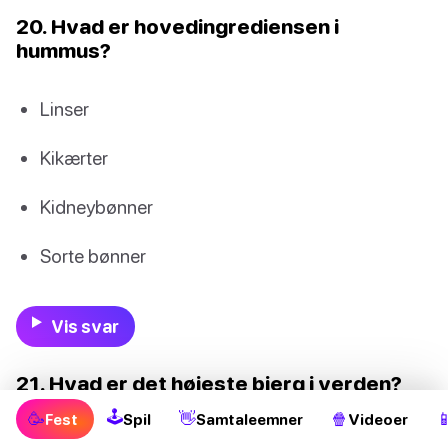
20. Hvad er hovedingrediensen i
hummus?
Linser
Kikærter
Kidneybønner
Sorte bønner
Vis svar
21. Hvad er det højeste bjerg i verden?
🕹
🥳
👋
🍿

Fest
Spil
Samtaleemner
Videoer
K2