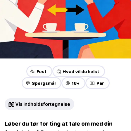
🥳 Fest
🤔 Hvad vil du helst
💬 Spørgsmål
🔞 18+
❤️‍🔥 Par
📖
Vis indholdsfortegnelse
Løber du tør for ting at tale om med din