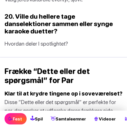
20. Ville du hellere tage
danselektioner sammen eller synge
karaoke duetter?
Hvordan deler I spotlightet?
Frække “Dette eller det
spørgsmål” for Par
Klar til at krydre tingene op i soveværelset?
Disse “Dette eller det spørgsmål” er perfekte for
par, der ønsker at udforske deres frækkere side.
🕹
🥳
👋
🍿

Fest
Spil
Samtaleemner
Videoer