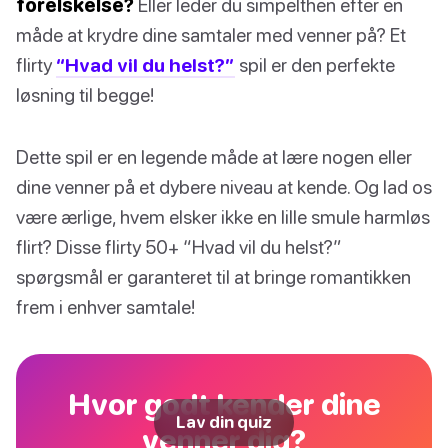
forelskelse?
Eller leder du simpelthen efter en
måde at krydre dine samtaler med venner på? Et
flirty
“Hvad vil du helst?”
spil er den perfekte
løsning til begge!
Dette spil er en legende måde at lære nogen eller
dine venner på et dybere niveau at kende. Og lad os
være ærlige, hvem elsker ikke en lille smule harmløs
flirt? Disse flirty 50+ “Hvad vil du helst?”
spørgsmål er garanteret til at bringe romantikken
frem i enhver samtale!
Hvor godt kender dine
Lav din quiz
venner dig?