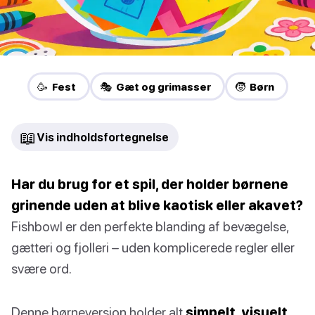
🥳 Fest
🎭 Gæt og grimasser
🧒 Børn
📖
Vis indholdsfortegnelse
Har du brug for et spil, der holder børnene
grinende uden at blive kaotisk eller akavet?
Fishbowl er den perfekte blanding af bevægelse,
gætteri og fjolleri – uden komplicerede regler eller
svære ord.
Denne børneversion holder alt
simpelt, visuelt