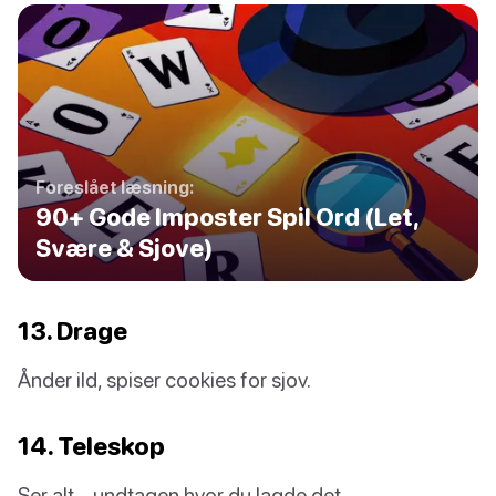
Foreslået læsning:
90+ Gode Imposter Spil Ord (Let,
Svære & Sjove)
13. Drage
Ånder ild, spiser cookies for sjov.
14. Teleskop
Ser alt… undtagen hvor du lagde det.