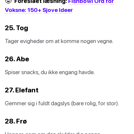
🤓
Foreslået læsning:
Fishbowl Ord for
Voksne: 150+ Sjove Ideer
25. Tog
Tager evigheder om at komme nogen vegne.
26. Abe
Spiser snacks, du ikke engang havde.
27. Elefant
Gemmer sig i fuldt dagslys (bare rolig, for stor).
28. Frø