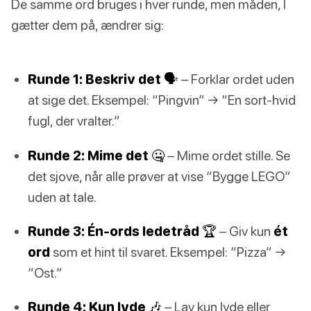
De samme ord bruges i hver runde, men måden, I
gætter dem på, ændrer sig:
Runde 1: Beskriv det 🗣️
– Forklar ordet uden
at sige det. Eksempel: “Pingvin” → “En sort-hvid
fugl, der vralter.”
Runde 2: Mime det 🤐
– Mime ordet stille. Se
det sjove, når alle prøver at vise “Bygge LEGO”
uden at tale.
Runde 3: Én-ords ledetråd 🏆
– Giv kun
ét
ord
som et hint til svaret. Eksempel: “Pizza” →
“Ost.”
Runde 4: Kun lyde 🎶
– Lav kun lyde eller