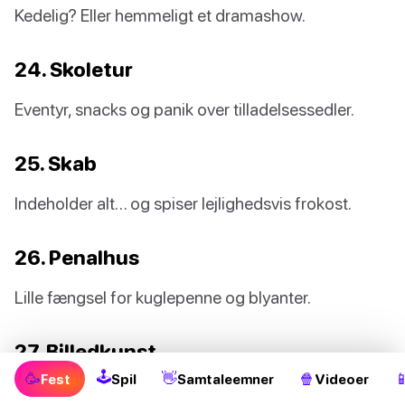
Kedelig? Eller hemmeligt et dramashow.
24. Skoletur
Eventyr, snacks og panik over tilladelsessedler.
25. Skab
Indeholder alt… og spiser lejlighedsvis frokost.
26. Penalhus
Lille fængsel for kuglepenne og blyanter.
27. Billedkunst
🕹
🥳
👋
🍿

Fest
Spil
Samtaleemner
Videoer
Beskidte hænder, mesterværker og malingskampe.