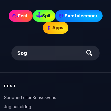
🕹
🥳
👋
Fest
Spil
Samtaleemner
📱
Apps
Søg
FEST
Sandhed eller Konsekvens
Jeg har aldrig