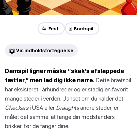
🥳 Fest
🀄 Brætspil
📖
Vis indholdsfortegnelse
Damspil ligner måske “skak’s afslappede
fætter,” men lad dig ikke narre.
Dette brætspil
har eksisteret i århundreder og er stadig en favorit
mange steder i verden. Uanset om du kalder det
Checkers
i USA eller
Draughts
andre steder, er
målet det samme: at fange din modstanders
brikker, før de fanger dine.