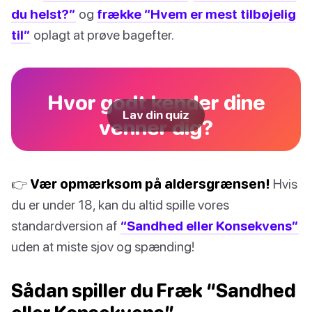
du helst?”
og
frække “Hvem er mest tilbøjelig
til”
oplagt at prøve bagefter.
Hvor godt kender dine
Lav din quiz
venner dig?
👉
Vær opmærksom på aldersgrænsen!
Hvis
du er under 18, kan du altid spille vores
standardversion af
“Sandhed eller Konsekvens”
uden at miste sjov og spænding!
Sådan spiller du Fræk “Sandhed