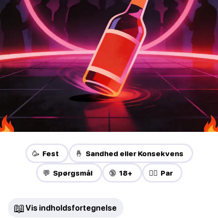
🥳 Fest
🤞 Sandhed eller Konsekvens
💬 Spørgsmål
🔞 18+
❤️‍🔥 Par
📖
Vis indholdsfortegnelse