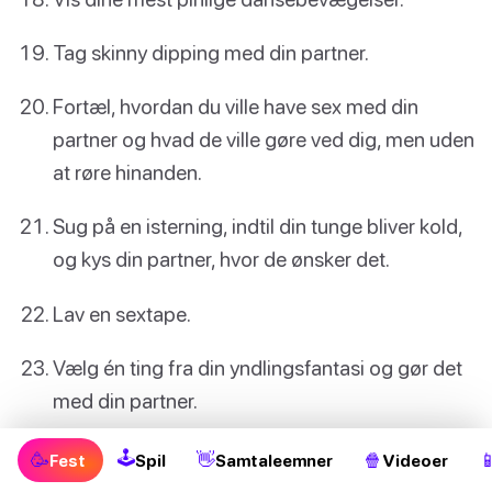
Tag skinny dipping med din partner.
Fortæl, hvordan du ville have sex med din
partner og hvad de ville gøre ved dig, men uden
at røre hinanden.
Sug på en isterning, indtil din tunge bliver kold,
og kys din partner, hvor de ønsker det.
Lav en sextape.
Vælg én ting fra din yndlingsfantasi og gør det
med din partner.
Prøv at få din partner til at komme på 5
🕹
🥳
👋
🍿

Fest
Spil
Samtaleemner
Videoer
minutter.