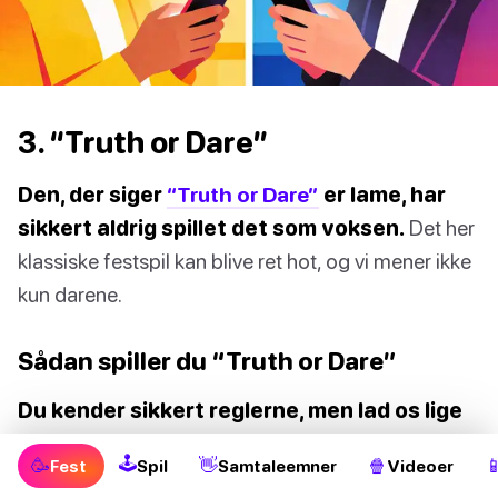
3. “Truth or Dare”
Den, der siger
“Truth or Dare”
er lame, har
sikkert aldrig spillet det som voksen.
Det her
klassiske festspil kan blive ret hot, og vi mener ikke
kun darene.
Sådan spiller du “Truth or Dare”
Du kender sikkert reglerne, men lad os lige
tage dem én gang til.
I det her spil behøver du
🕹
🥳
👋
🍿

Fest
Spil
Samtaleemner
Videoer
kun dine texting-buddies eller din crush og lidt