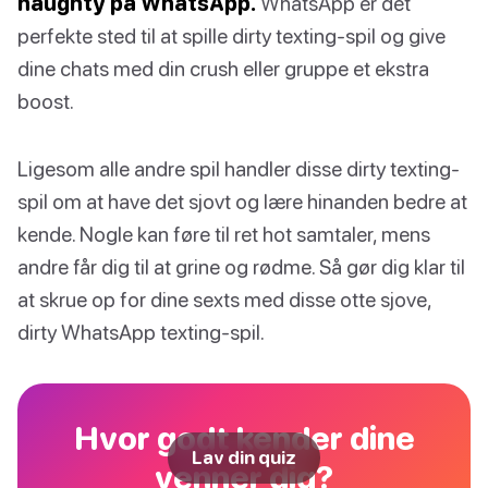
naughty på WhatsApp.
WhatsApp er det
perfekte sted til at spille dirty texting-spil og give
dine chats med din crush eller gruppe et ekstra
boost.
Ligesom alle andre spil handler disse dirty texting-
spil om at have det sjovt og lære hinanden bedre at
kende. Nogle kan føre til ret hot samtaler, mens
andre får dig til at grine og rødme. Så gør dig klar til
at skrue op for dine sexts med disse otte sjove,
dirty WhatsApp texting-spil.
Hvor godt kender dine
Lav din quiz
venner dig?