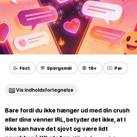
🥳 Fest
💬 Spørgsmål
🔞 18+
❤️‍🔥 Par
📖
Vis indholdsfortegnelse
Bare fordi du ikke hænger ud med din crush
eller dine venner IRL, betyder det ikke, at I
ikke kan have det sjovt og være lidt