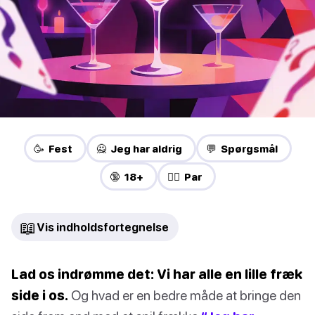
🥳 Fest
🙅 Jeg har aldrig
💬 Spørgsmål
🔞 18+
❤️‍🔥 Par
📖
Vis indholdsfortegnelse
Lad os indrømme det: Vi har alle en lille fræk
side i os.
Og hvad er en bedre måde at bringe den