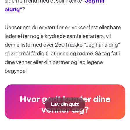
side frem end med et spil frække
“Jeg har
aldrig”
?
Uanset om du er vært for en voksenfest eller bare
leder efter nogle krydrede samtalestarters, vil
denne liste med over 250 frække “Jeg har aldrig”
spørgsmål få dig til at grine og rødme. Så tag fat i
dine venner eller din partner og lad legene
begynde!
Hvor godt kender dine
Lav din quiz
venner dig?