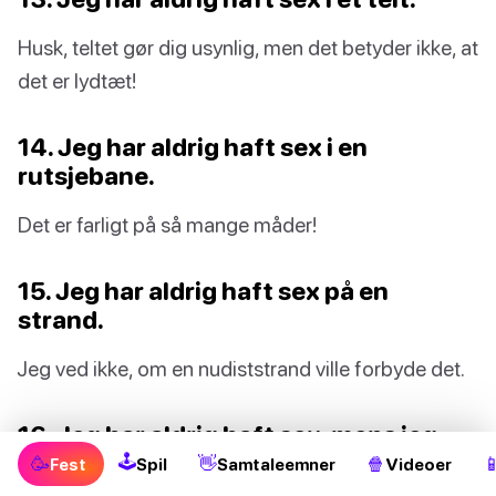
Husk, teltet gør dig usynlig, men det betyder ikke, at
det er lydtæt!
14. Jeg har aldrig haft sex i en
rutsjebane.
Det er farligt på så mange måder!
15. Jeg har aldrig haft sex på en
strand.
Jeg ved ikke, om en nudiststrand ville forbyde det.
16. Jeg har aldrig haft sex, mens jeg
var skæv.
🕹
🥳
👋
🍿

Fest
Spil
Samtaleemner
Videoer