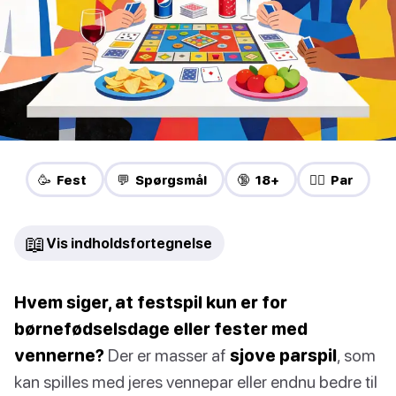
🥳 Fest
💬 Spørgsmål
🔞 18+
❤️‍🔥 Par
📖
Vis indholdsfortegnelse
Hvem siger, at festspil kun er for
børnefødselsdage eller fester med
vennerne?
Der er masser af
sjove parspil
, som
kan spilles med jeres vennepar eller endnu bedre til