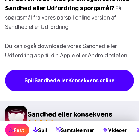
Sandhed eller Udfordring spørgsmål?
Få
spørgsmål fra vores parspil online version af
Sandhed eller Udfordring.
Du kan også downloade vores Sandhed eller
Udfordring app til din Apple eller Android telefon!
Spil Sandhed eller Konsekvens online
Sandhed eller konsekvens
🕹
🥳
👋
🍿

Fest
Spil
Samtaleemner
Videoer
Google Play
App Store