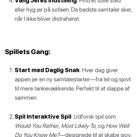
Vælg Jeres Indstilling
: Find et stille sted
eller hyg jer på sofaen. De bedste samtaler sker,
når I ikke bliver distraheret.
Spillets Gang:
Start med Daglig Snak
: Hver dag giver
appen jer en ny samtalestarter—fra let og sjovt
til mere tankevækkende. Perfekt til at slappe af
sammen.
Spil Interaktive Spil
: Udforsk spil som
Would You Rather
,
Most Likely To
, og
How Well
Do You Know Me?
—designede til at skabe sjov,