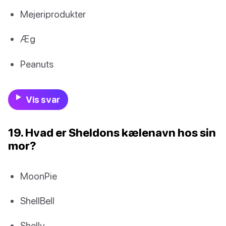
Mejeriprodukter
Æg
Peanuts
Vis svar
19. Hvad er Sheldons kælenavn hos sin
mor?
MoonPie
ShellBell
Shelly