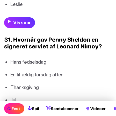
Leslie
Vis svar
31. Hvornår gav Penny Sheldon en
signeret serviet af Leonard Nimoy?
Hans fødselsdag
En tilfældig torsdag aften
Thanksgiving
Jul
🕹
🥳
👋
🍿

Fest
Spil
Samtaleemner
Videoer