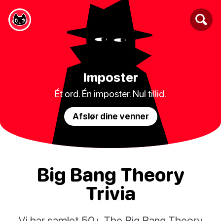
Imposter
Ét ord. Én imposter. Nul tillid.
Afslør dine venner
Big Bang Theory
Trivia
Vi har samlet 50+ The Big Bang Theory