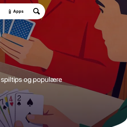
📱
Apps
 spiltips og populære