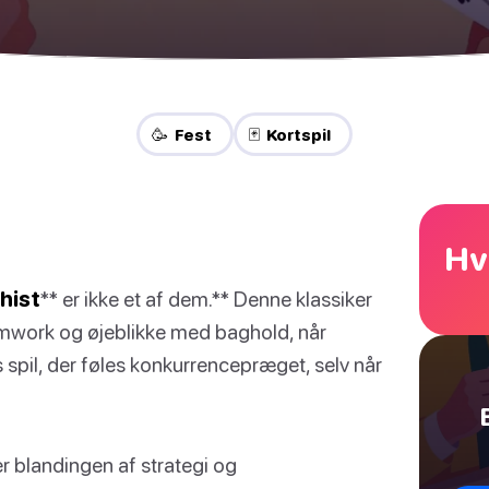
🥳 Fest
🃏 Kortspil
Hv
hist
** er ikke et af dem.** Denne klassiker
eamwork og øjeblikke med baghold, når
gs spil, der føles konkurrencepræget, selv når
er blandingen af strategi og