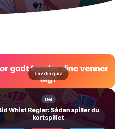
or godt kender dine venner
Lav din quiz
dig?
Del
Bid Whist Regler: Sådan spiller du
kortspillet