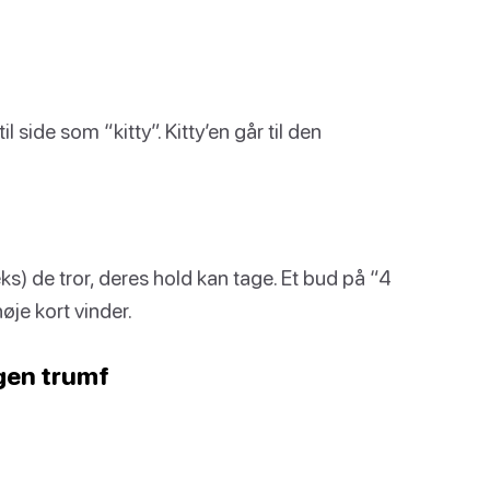
l side som “kitty”. Kitty’en går til den
ks) de tror, deres hold kan tage. Et bud på “4
øje kort vinder.
gen trumf