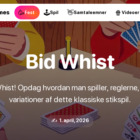
🥳
🕹
👋
🍿
mes
Fest
Spil
Samtaleemner
Videoer
Bid Whist
Whist! Opdag hvordan man spiller, reglerne,
variationer af dette klassiske stikspil.
✍️ 1. april, 2026