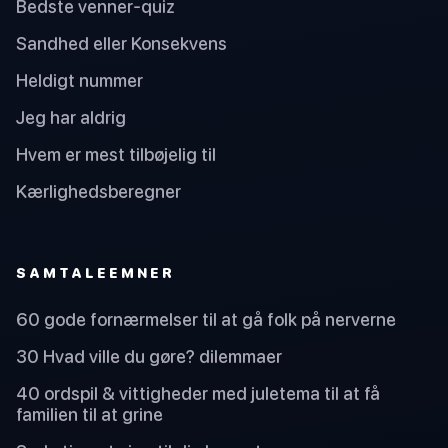
Bedste venner-quiz
Sandhed eller Konsekvens
Heldigt nummer
Jeg har aldrig
Hvem er mest tilbøjelig til
Kærlighedsberegner
SAMTALEEMNER
60 gode fornærmelser til at gå folk på nerverne
30 Hvad ville du gøre? dilemmaer
40 ordspil & vittigheder med juletema til at få
familien til at grine