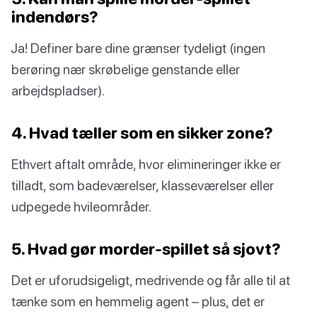
indendørs?
Ja! Definer bare dine grænser tydeligt (ingen
berøring nær skrøbelige genstande eller
arbejdspladser).
4. Hvad tæller som en sikker zone?
Ethvert aftalt område, hvor elimineringer ikke er
tilladt, som badeværelser, klasseværelser eller
udpegede hvileområder.
5. Hvad gør morder-spillet så sjovt?
Det er uforudsigeligt, medrivende og får alle til at
tænke som en hemmelig agent – plus, det er