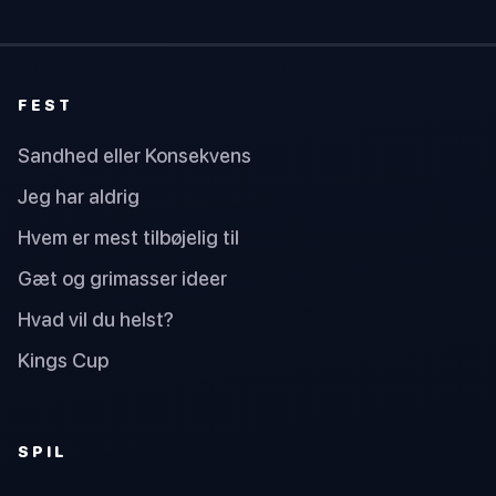
FEST
Sandhed eller Konsekvens
Jeg har aldrig
Hvem er mest tilbøjelig til
Gæt og grimasser ideer
Hvad vil du helst?
Kings Cup
SPIL