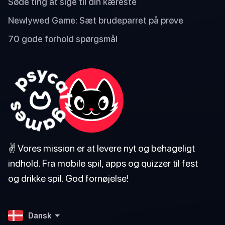
Søde ting at sige til din kæreste
Newlywed Game: Sæt brudeparret på prøve
70 gode forhold spørgsmål
✌️ Vores mission er at levere nyt og behageligt
indhold. Fra mobile spil, apps og quizzer til fest
og drikke spil. God fornøjelse!
Dansk