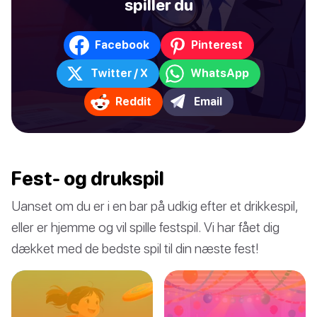
spiller du
Facebook
Pinterest
Twitter / X
WhatsApp
Reddit
Email
Fest- og drukspil
Uanset om du er i en bar på udkig efter et drikkespil,
eller er hjemme og vil spille festspil. Vi har fået dig
dækket med de bedste spil til din næste fest!