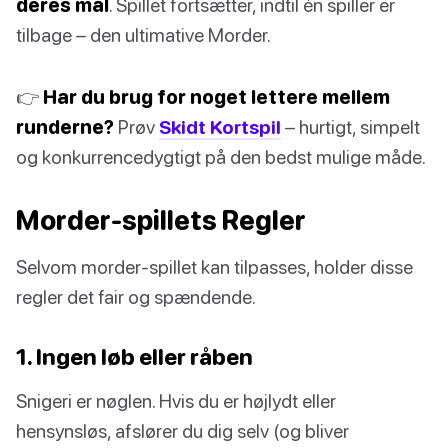
deres mål
. Spillet fortsætter, indtil én spiller er
tilbage – den ultimative Morder.
👉
Har du brug for noget lettere mellem
runderne?
Prøv
Skidt Kortspil
– hurtigt, simpelt
og konkurrencedygtigt på den bedst mulige måde.
Morder-spillets Regler
Selvom morder-spillet kan tilpasses, holder disse
regler det fair og spændende.
1. Ingen løb eller råben
Snigeri er nøglen. Hvis du er højlydt eller
hensynsløs, afslører du dig selv (og bliver