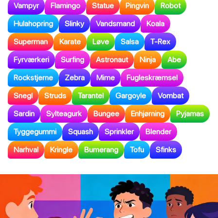
Vampyr
Flamingo
Statue
Pingvin
Robot
Hulahopring
Slinky
Vandsmand
Koala
Superman
Karate
Løve
Salsa
T-Rex
Fyrværkeri
Surfing
Astronaut
Ninja
Abe
Rockstjerne
Zebra
Mime
Fugleskræmsel
Snegl
Struds
Tarantel
Gargoyle
Vombat
Sardin
Sylteagurk
Bungee
Enhjørning
Pyjamas
Tyggegummi
Squash
Sprinkler
Blender
Narhval
Kringle
Bumerang
Tofu
Sfinks