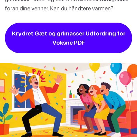
foran dine venner. Kan du håndtere varmen?
Krydret Gæt og grimasser Udfordring for
Voksne PDF