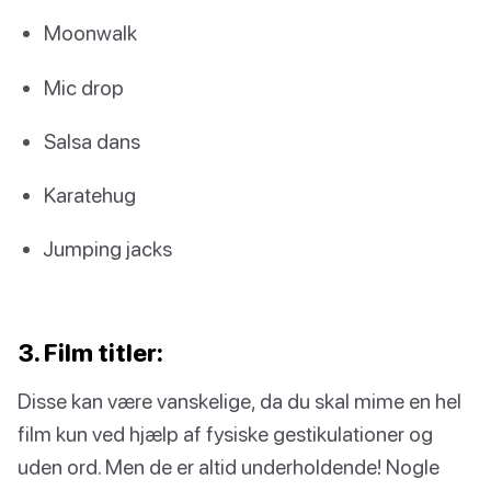
Moonwalk
Mic drop
Salsa dans
Karatehug
Jumping jacks
3. Film titler:
Disse kan være vanskelige, da du skal mime en hel
film kun ved hjælp af fysiske gestikulationer og
uden ord. Men de er altid underholdende! Nogle