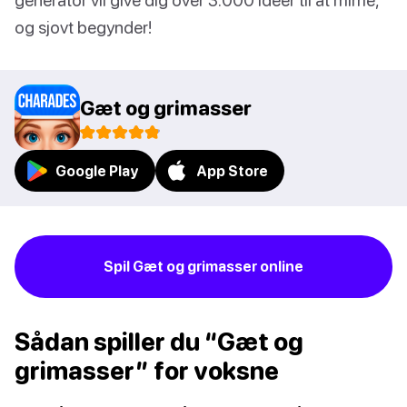
og sjovt begynder!
Gæt og grimasser
Google Play
App Store
Spil Gæt og grimasser online
Sådan spiller du “Gæt og
grimasser” for voksne