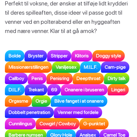
Perfekt til voksne, der ønsker at tilføje lidt krydderi
til deres spilleaften, disse ideer vil passe godt til
venner ved en polterabend eller en hyggeaften
med nære venner. Klar til at gå amok?
Bolde
Bryster
Stripper
Klitoris
Doggy style
Missionærstillingen
Vaniljesex
M.I.L.F.
Cam-pige
Callboy
Penis
Penisring
Deepthroat
Dirty talk
D.I.L.F.
Trekant
69
Onanere i bruseren
Lingeri
Orgasme
Orgie
Blive fanget i at onanere
Dobbelt penetration
Venner med fordele
Cunnilingus
Cowgirl / Cowboy
G-punktet
Barbere numsen
Glory Hole
Analsex
Camel Toe