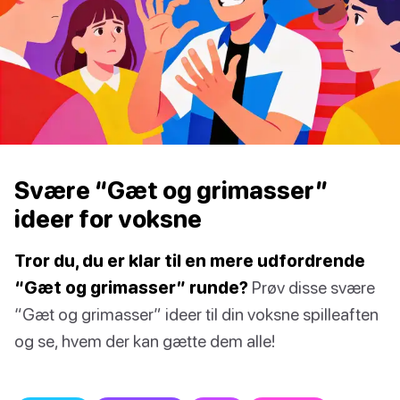
Svære “Gæt og grimasser”
ideer for voksne
Tror du, du er klar til en mere udfordrende
“Gæt og grimasser” runde?
Prøv disse svære
“Gæt og grimasser” ideer til din voksne spilleaften
og se, hvem der kan gætte dem alle!