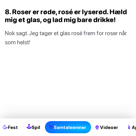
8. Roser er røde, rosé er lyserød. Hæld
mig et glas, og lad mig bare drikke!
Nok sagt. Jeg tager et glas rosé frem for roser når
som helst!
2
🕹
🥳
👋
🍿
📱
Fest
Spil
Samtaleemner
Videoer
A