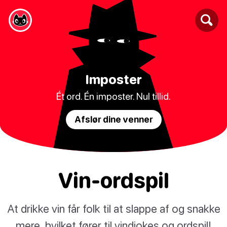
Imposter
Ét ord. Én imposter. Nul tillid.
Afslør dine venner
Vin-ordspil
At drikke vin får folk til at slappe af og snakke
mere, hvilket fører til vindjokes og ordspil!