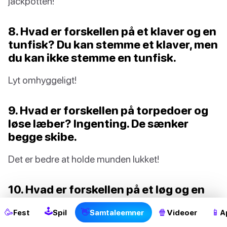
jackpotten!
8. Hvad er forskellen på et klaver og en
tunfisk? Du kan stemme et klaver, men
du kan ikke stemme en tunfisk.
Lyt omhyggeligt!
9. Hvad er forskellen på torpedoer og
løse læber? Ingenting. De sænker
begge skibe.
Det er bedre at holde munden lukket!
2
10. Hvad er forskellen på et løg og en
harmonika? Ingen græder, når man
🕹
🥳
👋
🍿
📱
Fest
Spil
Samtaleemner
Videoer
A
skærer en harmonika i stykker!