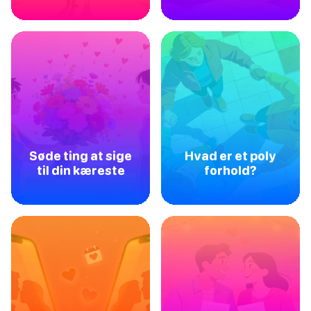
Søde ting at sige
Hvad er et poly
til din kæreste
forhold?