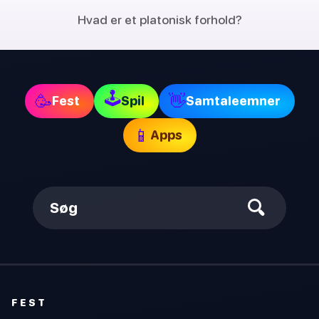
Hvad er et platonisk forhold?
🕹
🥳
👋
Fest
Spil
Samtaleemner
📱
Apps
Søg
FEST