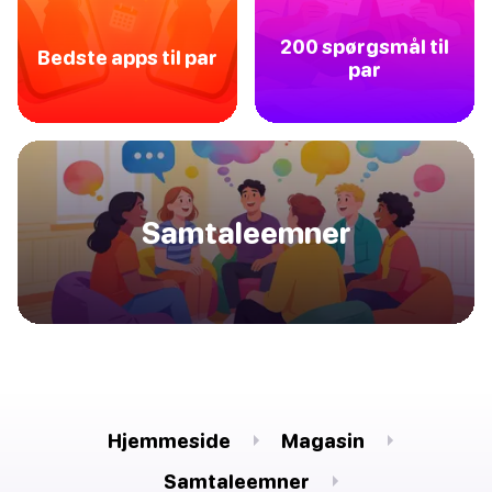
200 spørgsmål til
Bedste apps til par
par
Samtaleemner
Hjemmeside
Magasin
Samtaleemner