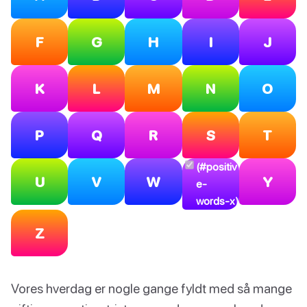
F
G
H
I
J
K
L
M
N
O
P
Q
R
S
T
(#positiv
U
V
W
Y
e-
words-x)
Z
Vores hverdag er nogle gange fyldt med så mange