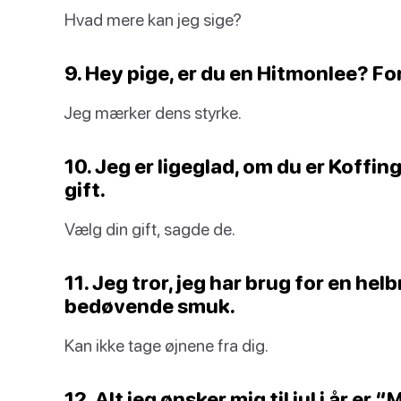
Hvad mere kan jeg sige?
9. Hey pige, er du en Hitmonlee? For
Jeg mærker dens styrke.
10. Jeg er ligeglad, om du er Koffin
gift.
Vælg din gift, sagde de.
11. Jeg tror, jeg har brug for en he
bedøvende smuk.
Kan ikke tage øjnene fra dig.
12. Alt jeg ønsker mig til jul i år er 