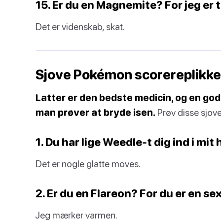
15. Er du en Magnemite? For jeg er t
Det er videnskab, skat.
Sjove Pokémon scorereplikke
Latter er den bedste medicin, og en god
man prøver at bryde isen.
Prøv disse sjove 
1. Du har lige Weedle-t dig ind i mit 
Det er nogle glatte moves.
2. Er du en Flareon? For du er en se
Jeg mærker varmen.