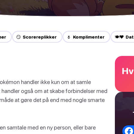
ner
😏 Scorereplikker
🌷 Komplimenter
🍽️❤️ Da
Hv
okémon handler ikke kun om at samle
 handler også om at skabe forbindelser med
 måde at gøre det på end med nogle smarte
 en samtale med en ny person, eller bare