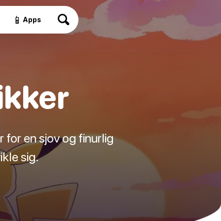
📱
Apps
ikker
or en sjov og finurlig
ikle sig.