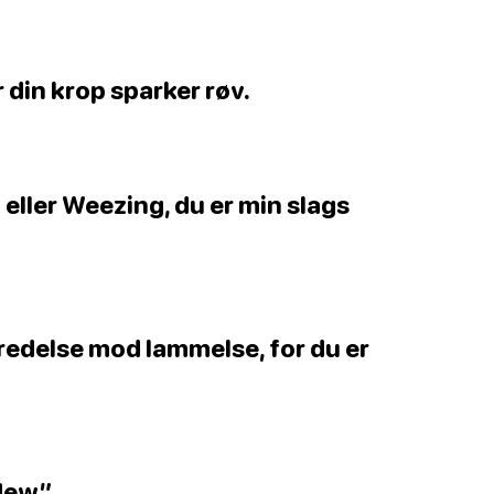
 din krop sparker røv.
g eller Weezing, du er min slags
lbredelse mod lammelse, for du er
“Mew”.