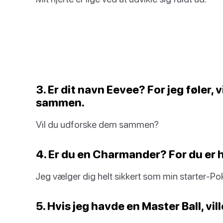
3. Er dit navn Eevee? For jeg føler,
sammen.
Vil du udforske dem sammen?
4. Er du en Charmander? For du er 
Jeg vælger dig helt sikkert som min starter-P
5. Hvis jeg havde en Master Ball, vil