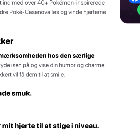
ket ind med over 40+ Pokémon-inspirerede
n indre Poké-Casanova løs og vinde hjerterne
kker
e opmærksomheden hos den særlige
yde isen på og vise din humor og charme.
ert vil få dem til at smile:
ende smuk.
mit hjerte til at stige i niveau.