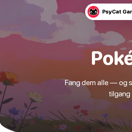
PsyCat Ga
Poké
Fang dem alle — og sc
tilgang 