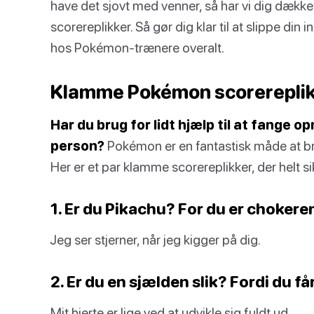
have det sjovt med venner, så har vi dig dæk
scorereplikker. Så gør dig klar til at slippe di
hos Pokémon-trænere overalt.
Klamme Pokémon scorerepli
Har du brug for lidt hjælp til at fang
person?
Pokémon er en fantastisk måde at br
Her er et par klamme scorereplikker, der helt sikk
1. Er du Pikachu? For du er choker
Jeg ser stjerner, når jeg kigger på dig.
2. Er du en sjælden slik? Fordi du får 
Mit hjerte er lige ved at udvikle sig fuldt ud.