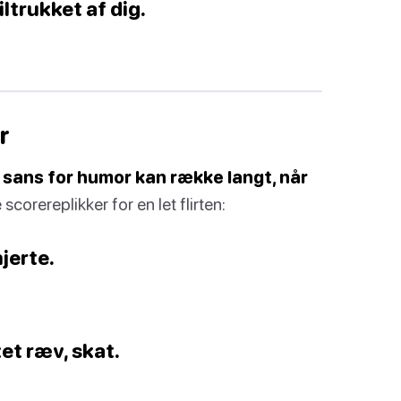
iltrukket af dig.
r
 sans for humor kan række langt, når
scorereplikker for en let flirten:
hjerte.
xet ræv, skat.