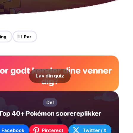
ting
❤️‍🔥 Par
or godt kender dine venner
Lav din quiz
dig?
Del
Top 40+ Pokémon scorereplikker
Facebook
Pinterest
Twitter / X