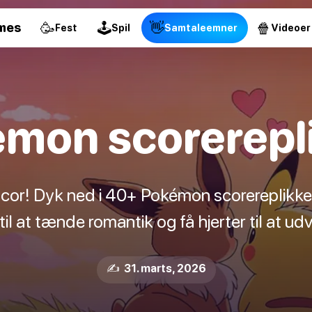
🥳
🕹
👋
🍿
mes
Fest
Spil
Samtaleemner
Videoer
mon scorerepl
or! Dyk ned i 40+ Pokémon scorereplikker f
til at tænde romantik og få hjerter til at udv
✍️ 31. marts, 2026