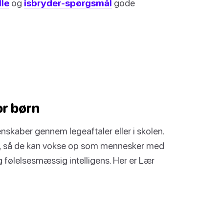
lle
og
isbryder-spørgsmål
gode
or børn
enskaber gennem legeaftaler eller i skolen.
se, så de kan vokse op som mennesker med
 følelsesmæssig intelligens. Her er Lær