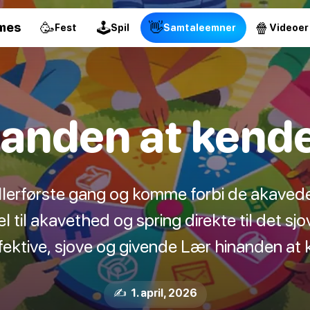
🥳
🕹
👋
🍿
mes
Fest
Spil
Samtaleemner
Videoer
anden at kende
lerførste gang og komme forbi de akavede 
l til akavethed og spring direkte til det sjov
fektive, sjove og givende Lær hinanden at k
✍️ 1. april, 2026