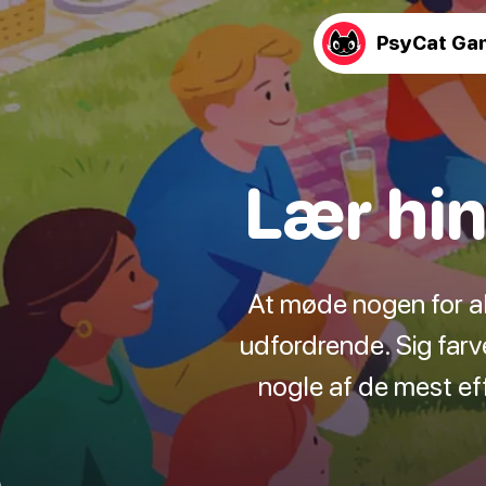
PsyCat Ga
Lær hin
At møde nogen for al
udfordrende. Sig farve
nogle af de mest ef