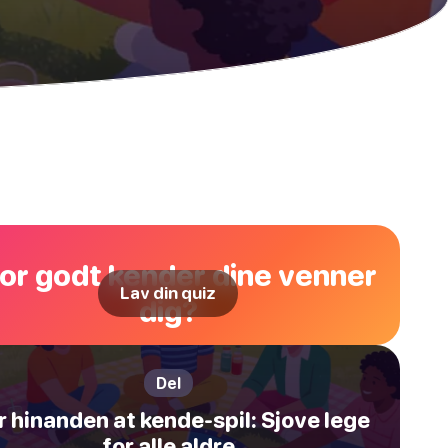
or godt kender dine venner
Lav din quiz
dig?
Del
 hinanden at kende-spil: Sjove lege
for alle aldre