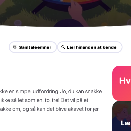
👋 Samtaleemner
🔍 Lær hinanden at kende
Hv
kke en simpel udfordring. Jo, du kan snakke
kke så let som en, to, tre! Det vil på et
snakke om, og så kan det blive akavet for jer
Lær