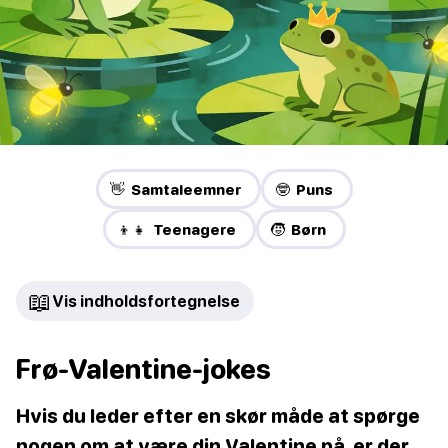
👋 Samtaleemner
🤓 Puns
👦👧 Teenagere
🧒 Børn
📖
Vis indholdsfortegnelse
Frø-Valentine-jokes
Hvis du leder efter en skør måde at spørge
nogen om at være din Valentine på, er der