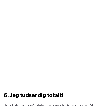
6. Jeg tudser dig totalt!
Jeg føler mig så elsket, og jeg tudser dig også!