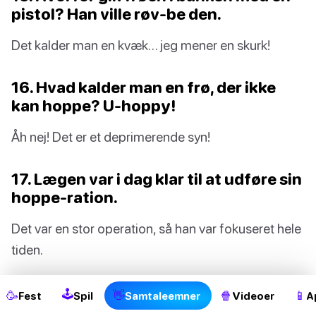
pistol? Han ville røv-be den.
Det kalder man en kvæk… jeg mener en skurk!
16. Hvad kalder man en frø, der ikke
kan hoppe? U-hoppy!
Åh nej! Det er et deprimerende syn!
17. Lægen var i dag klar til at udføre sin
hoppe-ration.
Det var en stor operation, så han var fokuseret hele
2
tiden.
🕹
🥳
👋
🍿
📱
Fest
Spil
Samtaleemner
Videoer
A