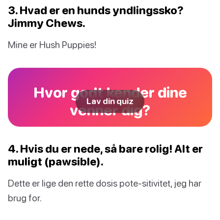
3. Hvad er en hunds yndlingssko?
Jimmy Chews.
Mine er Hush Puppies!
Hvor godt kender dine
Lav din quiz
venner dig?
4. Hvis du er nede, så bare rolig! Alt er
muligt (pawsible).
Dette er lige den rette dosis pote-sitivitet, jeg har
brug for.