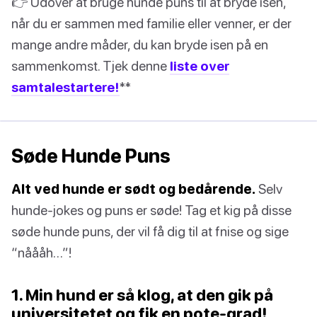
👉 Udover at bruge hunde puns til at bryde isen,
når du er sammen med familie eller venner, er der
mange andre måder, du kan bryde isen på en
sammenkomst. Tjek denne
liste over
samtalestartere!
**
Søde Hunde Puns
Alt ved hunde er sødt og bedårende.
Selv
hunde-jokes og puns er søde! Tag et kig på disse
søde hunde puns, der vil få dig til at fnise og sige
“nåååh…”!
1. Min hund er så klog, at den gik på
universitetet og fik en pote-grad!