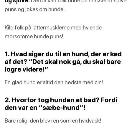
og sjove.
Derfor kan folk finde på masser af sjove
puns og jokes om hunde!
Kild folk på lattermusklerne med hylende
morsomme hunde puns!
1. Hvad siger du til en hund, der er ked
af det? “Det skal nok gå, du skal bare
logre videre!”
En glad hund er altid den bedste medicin!
2. Hvorfor tog hunden et bad? Fordi
den var en “sæbe-hund”!
Bare rolig, den blev ren som en hvidvask!