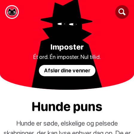
Imposter
Ét ord. Én imposter. Nul tillid.
Afslør dine venner
Hunde puns
Hunde er søde, elskelige og pelsede
skabninger, der kan lyse enhver dag op. De er