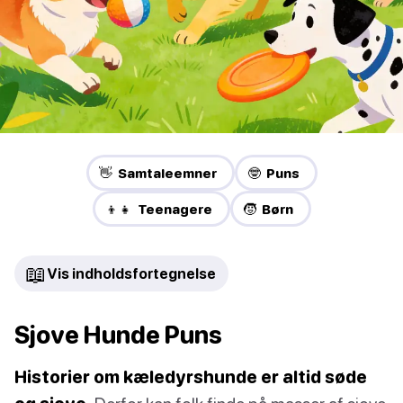
👋 Samtaleemner
🤓 Puns
👦👧 Teenagere
🧒 Børn
📖
Vis indholdsfortegnelse
Sjove Hunde Puns
Historier om kæledyrshunde er altid søde