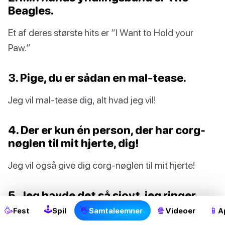
Beagles.
Et af deres største hits er “I Want to Hold your
Paw.”
3. Pige, du er sådan en mal-tease.
Jeg vil mal-tease dig, alt hvad jeg vil!
4. Der er kun én person, der har corg-
nøglen til mit hjerte, dig!
Jeg vil også give dig corg-nøglen til mit hjerte!
2
5. Jeg havde det så sjovt, jeg ringer
(collie) dig senere!
🕹
🥳
👋
🍿
📱
Fest
Spil
Samtaleemner
Videoer
A