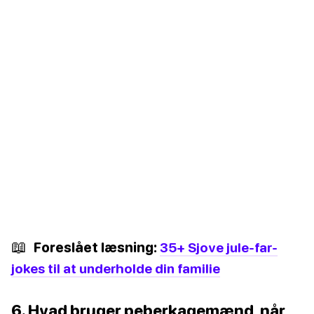
📖
Foreslået læsning:
35+ Sjove jule-far-
jokes til at underholde din familie
6. Hvad bruger peberkagemænd, når