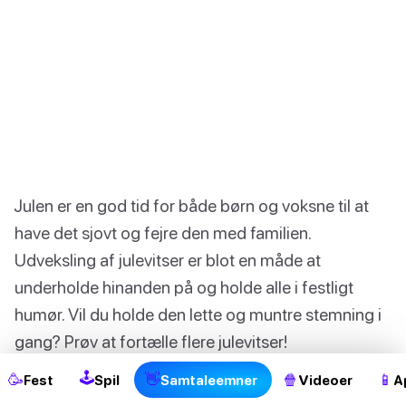
Julen er en god tid for både børn og voksne til at
have det sjovt og fejre den med familien.
Udveksling af julevitser er blot en måde at
underholde hinanden på og holde alle i festligt
2
humør. Vil du holde den lette og muntre stemning i
gang? Prøv at fortælle flere julevitser!
🕹
🥳
👋
🍿
📱
Fest
Spil
Samtaleemner
Videoer
A
👉 Tag et kig på disse
Jule vittigheder
der vil