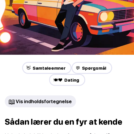
👋 Samtaleemner
💬 Spørgsmål
🍽️❤️ Dating
📖
Vis indholdsfortegnelse
Sådan lærer du en fyr at kende