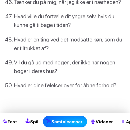
Tænker du på mig, når jeg ikke er i nærheden?
Hvad ville du fortælle dit yngre selv, hvis du
kunne gå tilbage i tiden?
Hvad er en ting ved det modsatte køn, som du
er tiltrukket af?
Vil du gå ud med nogen, der ikke har nogen
bøger i deres hus?
Hvad er dine følelser over for åbne forhold?
2
🕹
🥳
👋
🍿
📱
Fest
Spil
Samtaleemner
Videoer
A