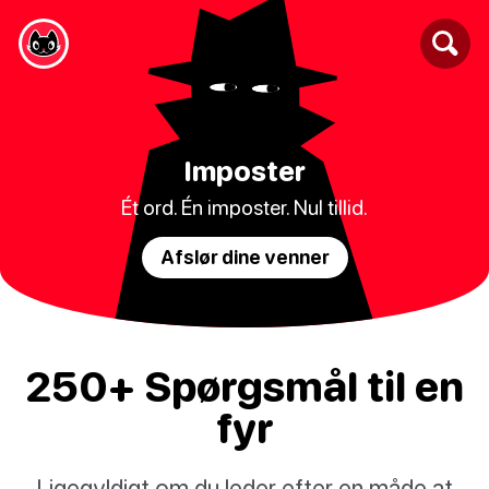
Imposter
Ét ord. Én imposter. Nul tillid.
Afslør dine venner
250+ Spørgsmål til en
fyr
Ligegyldigt om du leder efter en måde at