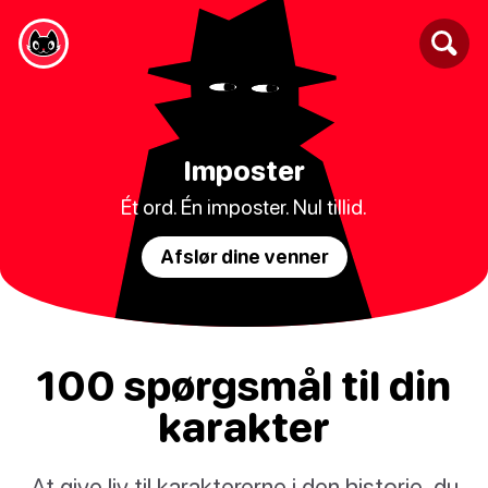
Imposter
Ét ord. Én imposter. Nul tillid.
Afslør dine venner
100 spørgsmål til din
karakter
At give liv til karaktererne i den historie, du