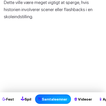
Dette ville være meget vigtigt at spørge, hvis
historien involverer scener eller flashbacks i en
skoleindstilling.
2
🕹
🥳
👋
🍿
📱
Fest
Spil
Samtaleemner
Videoer
A