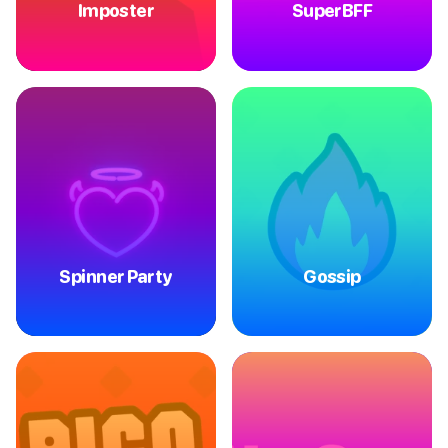
Imposter
SuperBFF
Spinner Party
Gossip