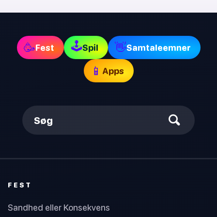
🕹
🥳
👋
Fest
Spil
Samtaleemner
📱
Apps
Søg
FEST
Sandhed eller Konsekvens