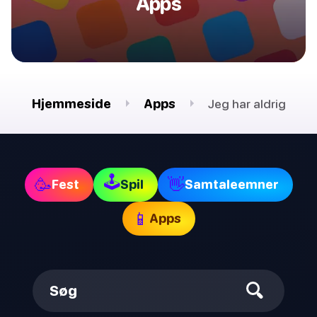
Apps
Hjemmeside
Apps
Jeg har aldrig
🕹
🥳
👋
Fest
Spil
Samtaleemner
📱
Apps
Søg