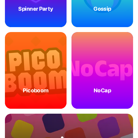
Spinner Party
Gossip
Picoboom
NoCap