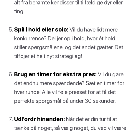
alt fra berømte kendisser til tilfældige dyr eller
ting.
Spil i hold eller solo:
Vil du have lidt mere
konkurrence? Del jer op i hold, hvor ét hold
stiller spørgsmålene, og det andet gætter. Det
tilføjer et helt nyt strategilag!
Brug en timer for ekstra pres:
Vil du gøre
det endnu mere spændende? Sæt en timer for
hver runde! Alle vil føle presset for at få det
perfekte spørgsmål på under 30 sekunder.
Udfordr hinanden:
Når det er din tur til at
tænke på noget, så vælg noget, du ved vil være