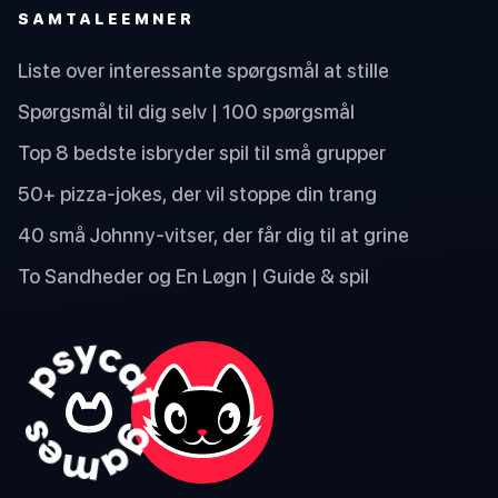
SAMTALEEMNER
Liste over interessante spørgsmål at stille
Spørgsmål til dig selv | 100 spørgsmål
Top 8 bedste isbryder spil til små grupper
50+ pizza-jokes, der vil stoppe din trang
40 små Johnny-vitser, der får dig til at grine
To Sandheder og En Løgn | Guide & spil