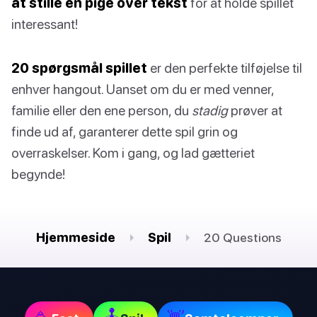
at stille en pige over tekst
for at holde spillet
interessant!
20 spørgsmål spillet
er den perfekte tilføjelse til
enhver hangout. Uanset om du er med venner,
familie eller den ene person, du
stadig
prøver at
finde ud af, garanterer dette spil grin og
overraskelser. Kom i gang, og lad gætteriet
begynde!
Hjemmeside
Spil
20 Questions
🕹