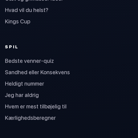
Hvad vil du helst?
Kings Cup
SPIL
Bedste venner-quiz
Sandhed eller Konsekvens
Heldigt nummer
Jeg har aldrig
Hvem er mest tilbøjelig til
Kærlighedsberegner