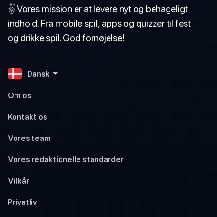
✌️ Vores mission er at levere nyt og behageligt
indhold. Fra mobile spil, apps og quizzer til fest
og drikke spil. God fornøjelse!
Dansk
Om os
Kontakt os
Vores team
Vores redaktionelle standarder
Vilkår
Privatliv