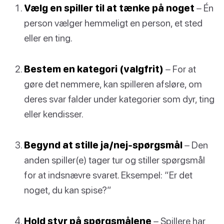
Vælg en spiller til at tænke på noget
– Én
person vælger hemmeligt en person, et sted
eller en ting.
Bestem en kategori (valgfrit)
– For at
gøre det nemmere, kan spilleren afsløre, om
deres svar falder under kategorier som dyr, ting
eller kendisser.
Begynd at stille ja/nej-spørgsmål
– Den
anden spiller(e) tager tur og stiller spørgsmål
for at indsnævre svaret. Eksempel: “Er det
noget, du kan spise?”
Hold styr på spørgsmålene
– Spillere har