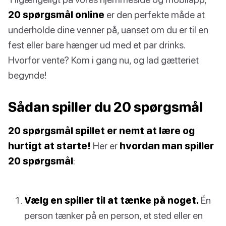
20 spørgsmål online
er den perfekte måde at
underholde dine venner på, uanset om du er til en
fest eller bare hænger ud med et par drinks.
Hvorfor vente? Kom i gang nu, og lad gætteriet
begynde!
Sådan spiller du 20 spørgsmål
20 spørgsmål spillet er nemt at lære og
hurtigt at starte!
Her er
hvordan man spiller
20 spørgsmål
:
Vælg en spiller til at tænke på noget.
Én
person tænker på en person, et sted eller en