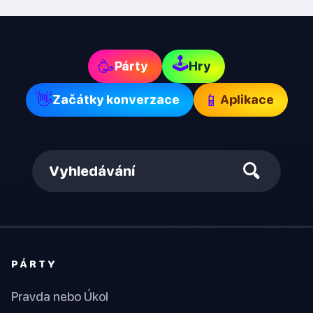
🕹
🥳
Párty
Hry
👋
📱
Začátky konverzace
Aplikace
Vyhledávání
PÁRTY
Pravda nebo Úkol