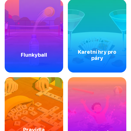
Karetní hry pro
Flunkyball
páry
Pravidla