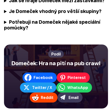
Jak se hraje Domeček mezi zastávkami?
Je Domeček vhodný pro větší skupiny?
Potřebuji na Domeček nějaké speciální
pomůcky?
Podíl
Domeček: Hra na pití na pub crawl
Facebook
Pinterest
Twitter / X
WhatsApp
Reddit
Email