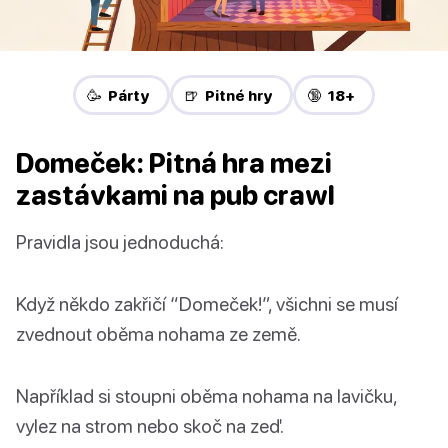
🥳 Párty
🍺 Pitné hry
🔞 18+
Domeček: Pitná hra mezi
zastávkami na pub crawl
Pravidla jsou jednoduchá:
Když někdo zakřičí “Domeček!”, všichni se musí
zvednout oběma nohama ze země.
Například si stoupni oběma nohama na lavičku,
vylez na strom nebo skoč na zeď.