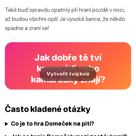
Také buď opravdu opatrný při hraní pozdě v noci,
až budou všichni opilí. Je vysoká šance, že někdo
spadne a zraní se!
Jak dobře tě tví
kamarádi nebo
Vytvořit tvůj kvíz
kamarádky znají?
Často kladené otázky
Co je to hra Domeček na pití?