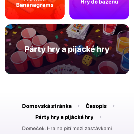
Hry do bazénu
Bananagrams
Párty hry a pijácké hry
Domovská stránka
Časopis
Párty hry a pijácké hry
Domeček: Hra na pití mezi zastávkami