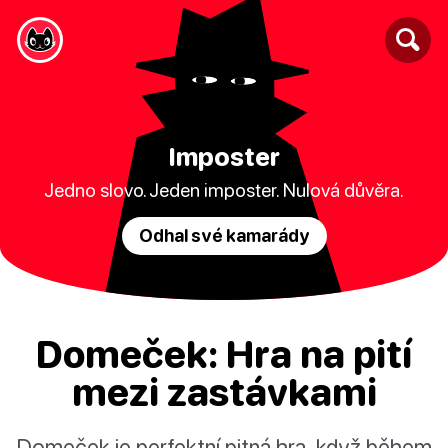
Imposter
Jedno slovo. Jeden imposter. Nulová důvěra.
Odhal své kamarády
Domeček: Hra na pití
mezi zastávkami
Domeček je perfektní pitná hra, když během