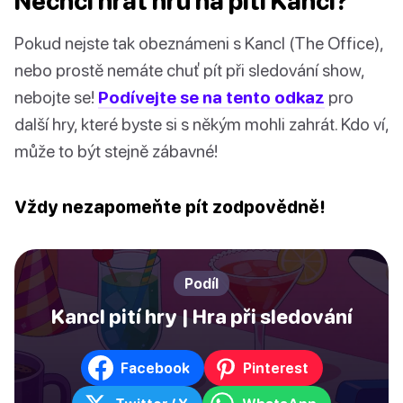
Nechci hrát hru na pití Kancl?
Pokud nejste tak obeznámeni s Kancl (The Office),
nebo prostě nemáte chuť pít při sledování show,
nebojte se!
Podívejte se na tento odkaz
pro
další hry, které byste si s někým mohli zahrát. Kdo ví,
může to být stejně zábavné!
Vždy nezapomeňte pít zodpovědně!
Podíl
Kancl pití hry | Hra při sledování
Facebook
Pinterest