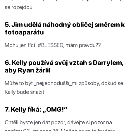
se rozejdou.
5. Jim udělá náhodný obličej směrem k
fotoaparátu
Mohu jen říct, #BLESSED, mám pravdu??
6. Kelly používá svůj vztah s Darrylem,
aby Ryan žárlil
Může to být _nejjednodušší_mi způsoby, dokud se
Kelly bude snažit
7. Kelly říká: „OMG!”
Chtěli byste jen dát pozor, dávejte si pozor na
sezónu 03, epizoda 16. Možná se za to budete