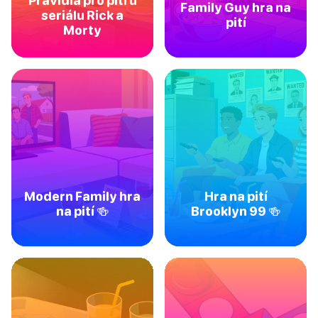
Pravidla pro pití u
Family Guy hra na
seriálu Rick a
pití
Morty
Modern Family hra
Hra na pití
na pití 🍻
Brooklyn 99 🍻