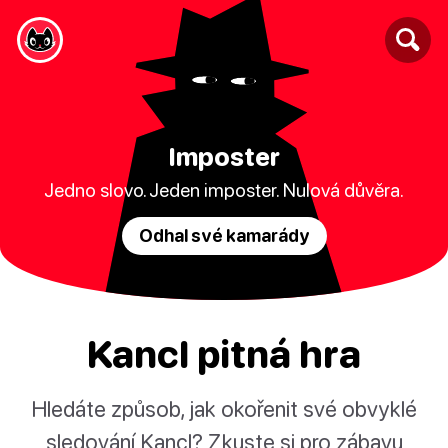
Imposter
Jedno slovo. Jeden imposter. Nulová důvěra.
Odhal své kamarády
Kancl pitná hra
Hledáte způsob, jak okořenit své obvyklé
sledování Kancl? Zkuste si pro zábavu