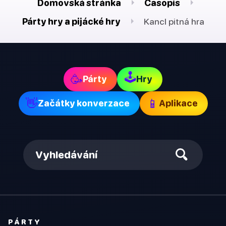
Domovská stránka
Časopis
Párty hry a pijácké hry
Kancl pitná hra
🕹
🥳
Párty
Hry
👋
📱
Začátky konverzace
Aplikace
Vyhledávání
PÁRTY