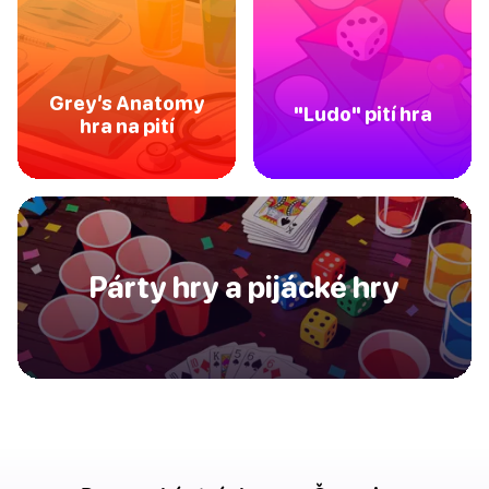
Grey’s Anatomy
"Ludo" pití hra
hra na pití
Párty hry a pijácké hry