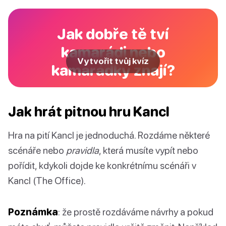
Jak dobře tě tví
kamarádi nebo
Vytvořit tvůj kvíz
kamarádky znají?
Jak hrát pitnou hru Kancl
Hra na pití Kancl je jednoduchá. Rozdáme některé
scénáře nebo
pravidla
, která musíte vypít nebo
pořídit, kdykoli dojde ke konkrétnímu scénáři v
Kancl (The Office).
Poznámka
: že prostě rozdáváme návrhy a pokud