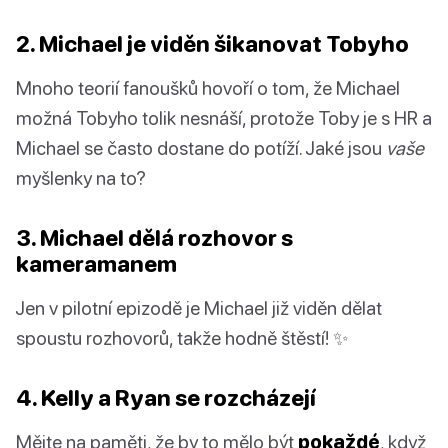
2. Michael je viděn šikanovat Tobyho
Mnoho teorií fanoušků hovoří o tom, že Michael
možná Tobyho tolik nesnáší, protože Toby je s HR a
Michael se často dostane do potíží. Jaké jsou
vaše
myšlenky na to?
3. Michael dělá rozhovor s
kameramanem
Jen v pilotní epizodě je Michael již viděn dělat
spoustu rozhovorů, takže hodně štěstí! ✨
4. Kelly a Ryan se rozcházejí
Mějte na paměti, že by to mělo být
pokaždé
, když