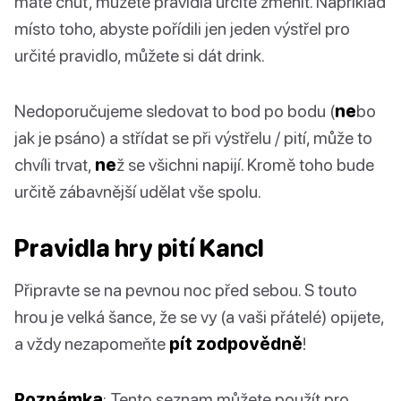
máte chuť, můžete pravidla určitě změnit. Například
místo toho, abyste pořídili jen jeden výstřel pro
určité pravidlo, můžete si dát drink.
Nedoporučujeme sledovat to bod po bodu (
ne
bo
jak je psáno) a střídat se při výstřelu / pití, může to
chvíli trvat,
ne
ž se všichni napijí. Kromě toho bude
určitě zábavnější udělat vše spolu.
Pravidla hry pití Kancl
Připravte se na pevnou noc před sebou. S touto
hrou je velká šance, že se vy (a vaši přátelé) opijete,
a vždy nezapomeňte
pít zodpovědně
!
Poznámka
: Tento seznam můžete použít pro