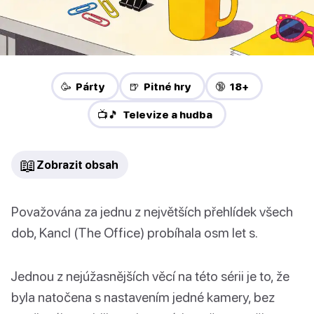
🥳 Párty
🍺 Pitné hry
🔞 18+
📺🎵 Televize a hudba
📖
Zobrazit obsah
Považována za jednu z největších přehlídek všech
dob, Kancl (The Office) probíhala osm let s.
Jednou z nejúžasnějších věcí na této sérii je to, že
byla natočena s nastavením jedné kamery, bez