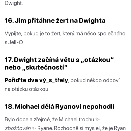
Dwight.
16. Jim přitáhne žert na Dwighta
Vypijte, pokud je to žert, který má něco společného
s Jell-O
17. Dwight začíná větu s „otázkou“
nebo „skutečností”
Pořiďte dva vý_s_třely
, pokud někdo odpoví
na otázku otázkou
18. Michael dělá Ryanovi nepohodlí
Bylo docela zřejmé, že Michael trochu ✨
zbožňován
✨ Ryane. Rozhodně si myslel, že je Ryan