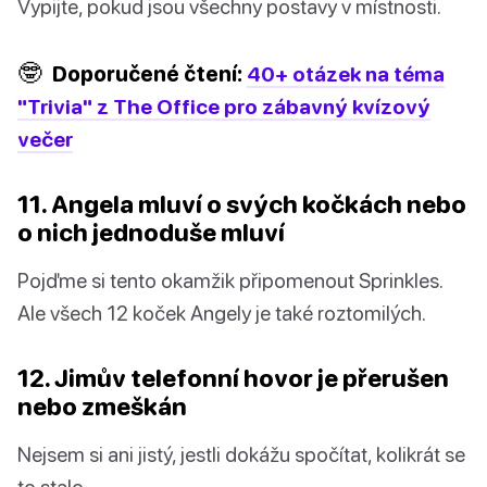
Vypijte, pokud jsou všechny postavy v místnosti.
🤓
Doporučené čtení:
40+ otázek na téma
"Trivia" z The Office pro zábavný kvízový
večer
11. Angela mluví o svých kočkách nebo
o nich jednoduše mluví
Pojďme si tento okamžik připomenout Sprinkles.
Ale všech 12 koček Angely je také roztomilých.
12. Jimův telefonní hovor je přerušen
nebo zmeškán
Nejsem si ani jistý, jestli dokážu spočítat, kolikrát se
to stalo.