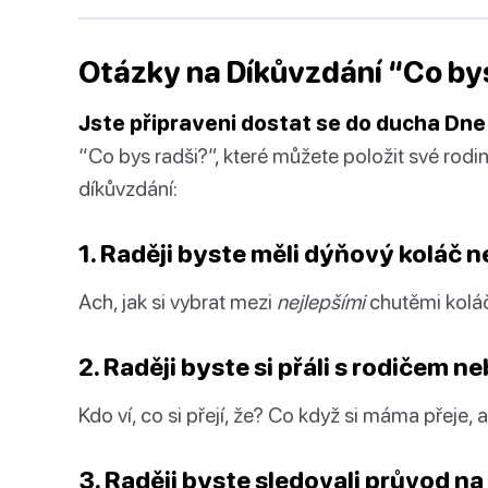
Otázky na Díkůvzdání “Co by
Jste připraveni dostat se do ducha Dne
“Co bys radši?”, které můžete položit své rod
díkůvzdání:
1. Raději byste měli dýňový koláč 
Ach, jak si vybrat mezi
nejlepšími
chutěmi kolá
2. Raději byste si přáli s rodičem
Kdo ví, co si přejí, že? Co když si máma přeje,
3. Raději byste sledovali průvod n