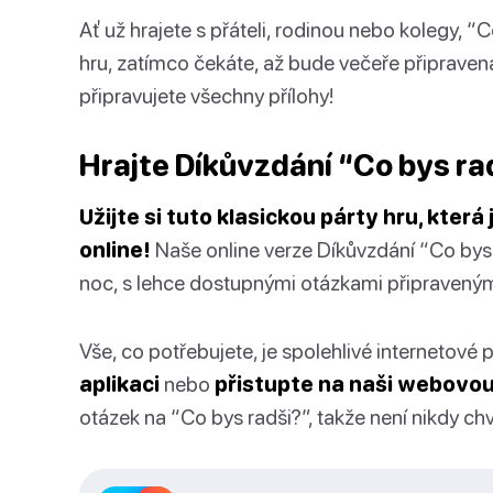
Ať už hrajete s přáteli, rodinou nebo kolegy, “C
hru, zatímco čekáte, až bude večeře připravena
připravujete všechny přílohy!
Hrajte Díkůvzdání “Co bys ra
Užijte si tuto klasickou párty hru, která
online!
Naše online verze Díkůvzdání “Co bys 
noc, s lehce dostupnými otázkami připravenými 
Vše, co potřebujete, je spolehlivé internetové p
aplikaci
nebo
přistupte na naši webovo
otázek na “Co bys radši?”, takže není nikdy chv