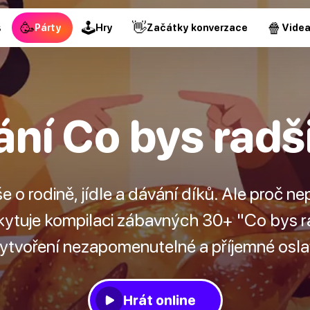
🥳
🕹
👋
🍿
s
Párty
Hry
Začátky konverzace
Vide
ní Co bys radš
e o rodině, jídle a dávání díků. Ale proč n
ytuje kompilaci zábavných 30+ "Co bys ra
vytvoření nezapomenutelné a příjemné osl
Hrát online