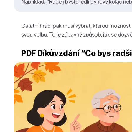
Například, “Raději byste jedli dýňový koláč ne
Ostatní hráči pak musí vybrat, kterou možnost b
svou volbu. To je zábavný způsob, jak se dozvě
PDF Díkůvzdání “Co bys radš