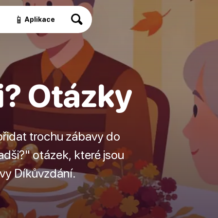
📱
a
Aplikace
i? Otázky
epřidat trochu zábavy do
dši?" otázek, které jsou
avy Díkůvzdání.