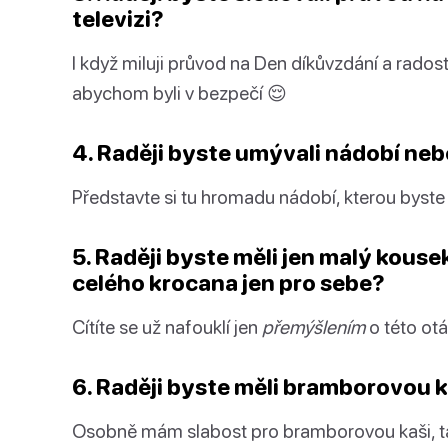
televizi?
I když miluji průvod na Den díkůvzdání a radost
abychom byli v bezpečí 😌
4. Raději byste umývali nádobí nebo
Představte si tu hromadu nádobí, kterou byste
5. Raději byste měli jen malý kous
celého krocana jen pro sebe?
Cítíte se už nafouklí jen
přemýšlením
o této ot
6. Raději byste měli bramborovou 
Osobně mám slabost pro bramborovou kaši, tak