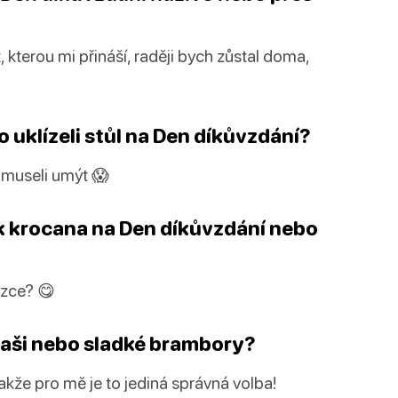
, kterou mi přináší, raději bych zůstal doma,
 uklízeli stůl na Den díkůvzdání?
 museli umýt 😱
ek krocana na Den díkůvzdání nebo
ázce? 😋
kaši nebo sladké brambory?
že pro mě je to jediná správná volba!