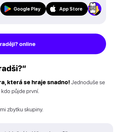
Google Play
App Store
raději? online
radši?”
ra, která se hraje snadno!
Jednoduše se
 kdo půjde první.
mi zbytku skupiny.