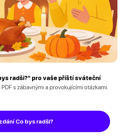
ys radši?” pro vaše příští sváteční
é PDF s zábavnými a provokujícími otázkami.
zdání Co bys radši?