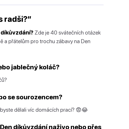
s radši?”
 díkůvzdání?
Zde je 40 svátečních otázek
ině a přátelům pro trochu zábavy na Den
nebo jablečný koláč?
čů?
 nebo se sourozencem?
 abyste dělali víc domácích prací? 😨😂
a Den díkůvzdání naživo nebo přes