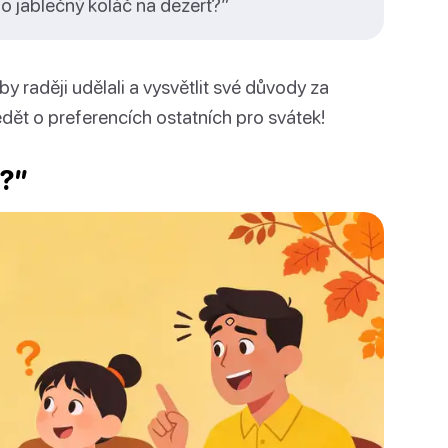
bo jablečný koláč na dezert?”
y raději udělali a vysvětlit své důvody za
dět o preferencích ostatních pro svátek!
i?”