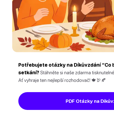
Potřebujete otázky na Díkůvzdání “Co b
setkání?
Stáhněte si naše zdarma tisknuteln
Ať vyhraje ten nejlepší rozhodovač! 🍁🦃🍂
PDF Otázky na Díkův