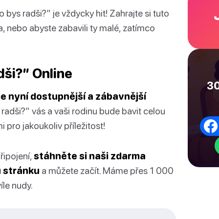
o bys radši?” je vždycky hit! Zahrajte si tuto
, nebo abyste zabavili ty malé, zatímco
dši?” Online
30
 je nyní dostupnější a zábavnější
radši?” vás a vaši rodinu bude bavit celou
pro jakoukoliv příležitost!
řipojení,
stáhněte si naši zdarma
u stránku
a můžete začít. Máme přes 1 000
íle nudy.