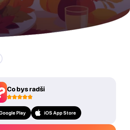
Co bys radši
Google Play
iOS App Store