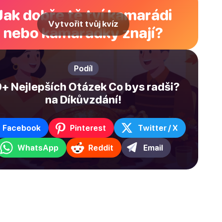
Jak dobře tě tví kamarádi
Vytvořit tvůj kvíz
nebo kamarádky znají?
Podíl
+ Nejlepších Otázek Co bys radši?
na Díkůvzdání!
Facebook
Pinterest
Twitter / X
WhatsApp
Reddit
Email