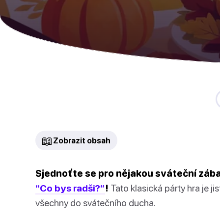
📖
Zobrazit obsah
Sjednoťte se pro nějakou sváteční zába
“Co bys radši?”
!
Tato klasická párty hra je j
všechny do svátečního ducha.