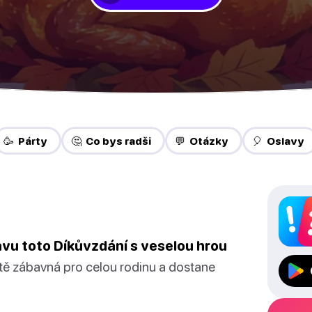
🥳 Párty
🤔 Co bys radši
💬 Otázky
🎈 Oslavy
vu toto Díkůvzdání s veselou hrou
istě zábavná pro celou rodinu a dostane