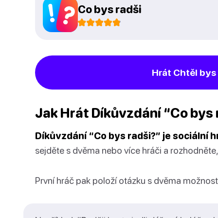
Co bys radši
Hrát Chtěl bys 
Jak Hrát Díkůvzdání “Co bys 
Díkůvzdání “Co bys radši?” je sociální h
sejděte s dvěma nebo více hráči a rozhodněte,
První hráč pak položí otázku s dvěma možnost