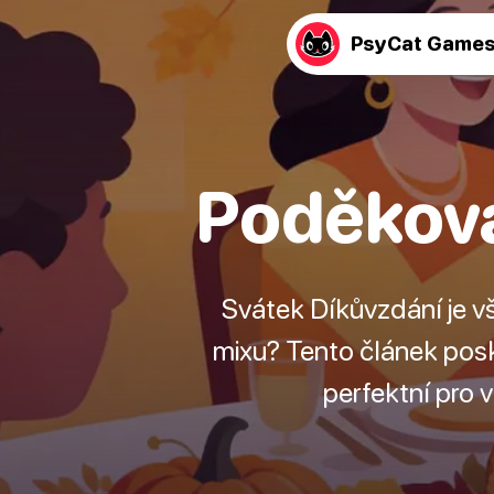
PsyCat Game
Poděková
Svátek Díkůvzdání je vš
mixu? Tento článek posk
perfektní pro 